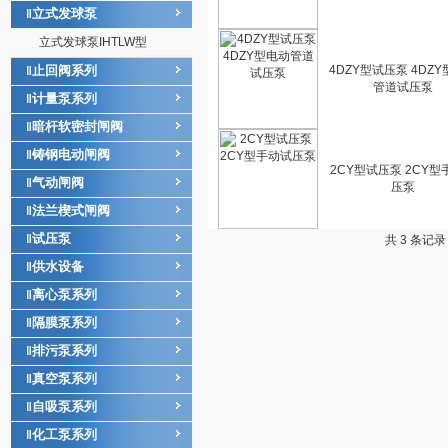
立式发球泵
‖
立式发球泵IHTLW型
止回阀系列
4DZY型试压泵 4DZ
‖
管道试压泵
计量泵系列
‖
暗杆软密封闸阀
‖
铸钢电动闸阀
‖
2CY型试压泵 2CY型
气动闸阀
‖
压泵
法兰楔式闸阀
‖
试压泵
‖
共 3 条记
供水设备
‖
离心泵系列
‖
隔膜泵系列
‖
排污泵系列
‖
真空泵系列
‖
自吸泵系列
‖
化工泵系列
‖