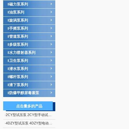
磁力泵系列
‖
油泵系列
‖
旋涡泵系列
‖
手摇泵系列
‖
管道泵系列
‖
多级泵系列
‖
水力喷射器系列
‖
卫生泵系列
‖
潜水泵系列
‖
螺杆泵系列
‖
液下泵系列
‖
防爆甲醇尿毒素泵
‖
点击量多的产品
·
2CY型试压泵 2CY型手动试压泵
·
4DZY型试压泵 4DZY型电动管道试压泵