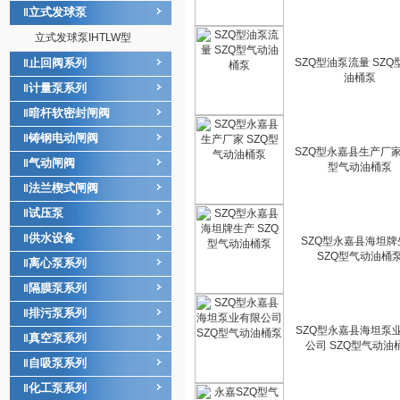
立式发球泵
‖
立式发球泵IHTLW型
止回阀系列
SZQ型油泵流量 SZQ
‖
油桶泵
计量泵系列
‖
暗杆软密封闸阀
‖
铸钢电动闸阀
‖
SZQ型永嘉县生产厂家 
气动闸阀
‖
型气动油桶泵
法兰楔式闸阀
‖
试压泵
‖
供水设备
‖
SZQ型永嘉县海坦牌
SZQ型气动油桶
离心泵系列
‖
隔膜泵系列
‖
排污泵系列
‖
SZQ型永嘉县海坦泵
真空泵系列
‖
公司 SZQ型气动油
自吸泵系列
‖
化工泵系列
‖