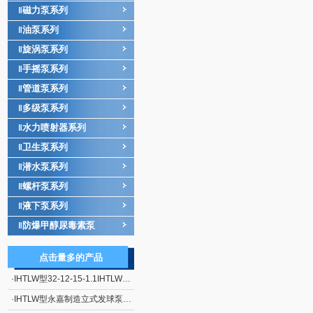
磁力泵系列
‖
油泵系列
‖
旋涡泵系列
‖
手摇泵系列
‖
管道泵系列
‖
多级泵系列
‖
水力喷射器系列
‖
卫生泵系列
‖
潜水泵系列
‖
螺杆泵系列
‖
液下泵系列
‖
防爆甲醇尿毒素泵
‖
点击量多的产品
·
IHTLW型32-12-15-1.1IHTLW型32-12-15-1.1型立式发球泵
·
IHTLW型永嘉制造立式发球泵IHTLW型