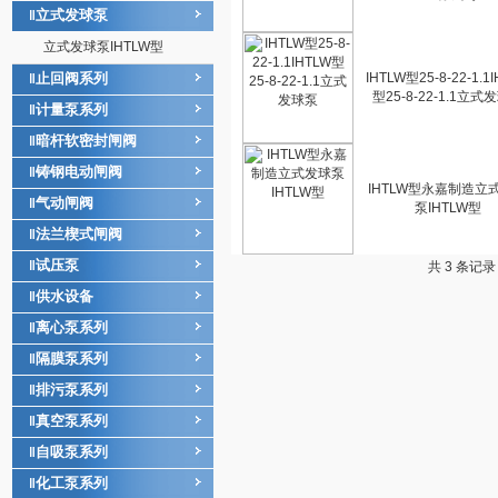
立式发球泵
‖
立式发球泵IHTLW型
止回阀系列
IHTLW型25-8-22-1.1
‖
型25-8-22-1.1立式
计量泵系列
‖
暗杆软密封闸阀
‖
铸钢电动闸阀
‖
IHTLW型永嘉制造立
气动闸阀
‖
泵IHTLW型
法兰楔式闸阀
‖
试压泵
‖
共 3 条记
供水设备
‖
离心泵系列
‖
隔膜泵系列
‖
排污泵系列
‖
真空泵系列
‖
自吸泵系列
‖
化工泵系列
‖