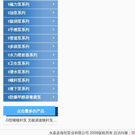
磁力泵系列
‖
油泵系列
‖
旋涡泵系列
‖
手摇泵系列
‖
管道泵系列
‖
多级泵系列
‖
水力喷射器系列
‖
卫生泵系列
‖
潜水泵系列
‖
螺杆泵系列
‖
液下泵系列
‖
防爆甲醇尿毒素泵
‖
点击量多的产品
·
G型螺螺杆泵 无极调速螺杆泵G型螺杆泵系列
永嘉县海坦泵业有限公司 2008版权所有 总访问量：
5