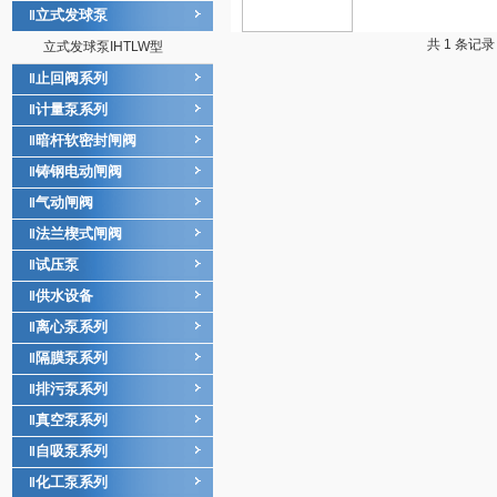
立式发球泵
‖
共 1 条记
立式发球泵IHTLW型
止回阀系列
‖
计量泵系列
‖
暗杆软密封闸阀
‖
铸钢电动闸阀
‖
气动闸阀
‖
法兰楔式闸阀
‖
试压泵
‖
供水设备
‖
离心泵系列
‖
隔膜泵系列
‖
排污泵系列
‖
真空泵系列
‖
自吸泵系列
‖
化工泵系列
‖