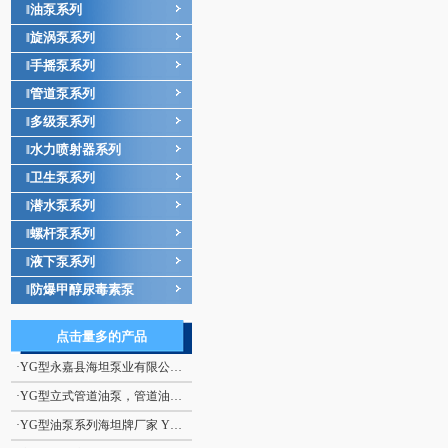
油泵系列
‖
旋涡泵系列
‖
手摇泵系列
‖
管道泵系列
‖
多级泵系列
‖
水力喷射器系列
‖
卫生泵系列
‖
潜水泵系列
‖
螺杆泵系列
‖
液下泵系列
‖
防爆甲醇尿毒素泵
‖
点击量多的产品
·
YG型永嘉县海坦泵业有限公司生产 YG型立式管道油泵
·
YG型立式管道油泵，管道油泵， 离心式油泵
·
YG型油泵系列海坦牌厂家 YG型立式管道油泵