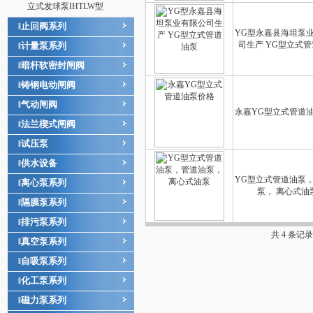
立式发球泵IHTLW型
止回阀系列
‖
YG型永嘉县海坦泵
司生产 YG型立式
计量泵系列
‖
暗杆软密封闸阀
‖
铸钢电动闸阀
‖
气动闸阀
‖
永嘉YG型立式管道
法兰楔式闸阀
‖
试压泵
‖
供水设备
‖
YG型立式管道油泵
离心泵系列
‖
泵， 离心式油
隔膜泵系列
‖
排污泵系列
‖
共 4 条记
真空泵系列
‖
自吸泵系列
‖
化工泵系列
‖
磁力泵系列
‖