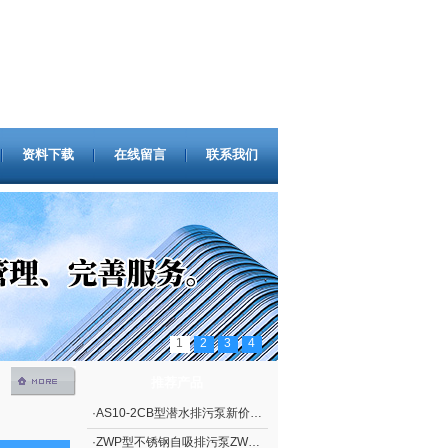
资料下载
在线留言
联系我们
1
2
3
4
推荐产品
·
AS10-2CB型潜水排污泵新价格 撕裂式潜水排污泵AS型 立式排污泵
·
ZWP型不锈钢自吸排污泵ZWP型（自吸污水泵）