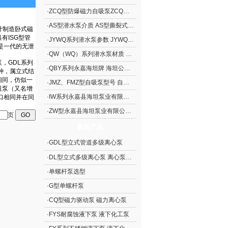
·
ZCQ型防爆磁力自吸泵ZCQ型自吸泵
·
AS型潜水泵介质 AS型撕裂式潜水泵
·
JYWQ系列潜水泵参数 JYWQ系列自动搅匀潜水泵
·
QW（WQ）系列潜水泵材质 QW（WQ）系列无堵塞潜水排污泵
·
QBY系列永嘉海坦牌 海坦公司生产 隔膜泵系列 QBY系列铝合金气动隔膜泵
·
JMZ、FMZ型自吸泵型号 自吸泵概述 JMZ、FMZ型不锈钢移动式自吸泵
·
IW系列永嘉县海坦泵业有限公司生产 IW系列直连式单级旋涡泵
·
ZW型永嘉县海坦泵业有限公司制造 ZW型无堵塞自吸排污泵
页
最新产品
·
GDL型立式管道多级离心泵
·
DL型立式多级离心泵 离心泵生产
·
单螺杆泵选型
·
G型单螺杆泵
·
CQ型磁力驱动泵 磁力离心泵
·
FYS耐腐蚀液下泵 液下化工泵