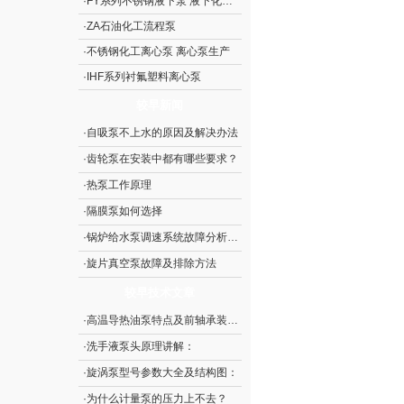
·
FY系列不锈钢液下泵 液下化工泵
·
ZA石油化工流程泵
·
不锈钢化工离心泵 离心泵生产
·
IHF系列衬氟塑料离心泵
较早新闻
·
自吸泵不上水的原因及解决办法
·
齿轮泵在安装中都有哪些要求？
·
热泵工作原理
·
隔膜泵如何选择
·
锅炉给水泵调速系统故障分析及处理技术
·
旋片真空泵故障及排除方法
较早技术文章
·
高温导热油泵特点及前轴承装配示意图：
·
洗手液泵头原理讲解：
·
旋涡泵型号参数大全及结构图：
·
为什么计量泵的压力上不去？