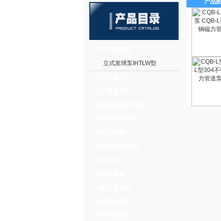
产品
立式发球泵
‖
立式发球泵IHTLW型
止回阀系列
‖
计量泵系列
‖
暗杆软密封闸阀
‖
铸钢电动闸阀
‖
气动闸阀
‖
法兰楔式闸阀
‖
试压泵
‖
供水设备
‖
离心泵系列
‖
隔膜泵系列
‖
排污泵系列
‖