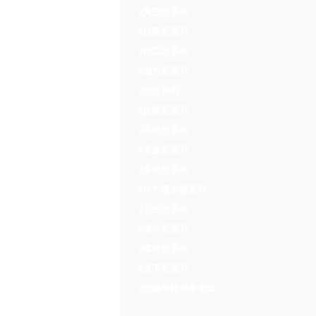
真空泵系列
‖
自吸泵系列
‖
化工泵系列
‖
磁力泵系列
‖
油泵系列
‖
旋涡泵系列
‖
手摇泵系列
‖
管道泵系列
‖
多级泵系列
‖
水力喷射器系列
‖
卫生泵系列
‖
潜水泵系列
‖
螺杆泵系列
‖
液下泵系列
‖
防爆甲醇尿毒素泵
‖