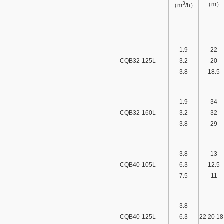
3
（
m
）
（
m
/h
）
1.9
22
CQB32-125L
3.2
20
3.8
18.5
1.9
34
CQB32-160L
3.2
32
3.8
29
3.8
13
CQB40-105L
6.3
12.5
7.5
11
3.8
CQB40-125L
6.3
22 20 18