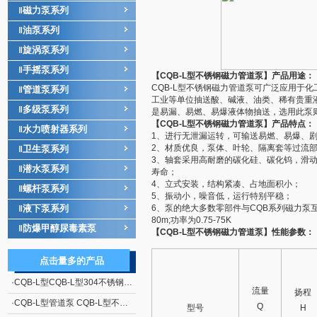
磁力泵系列
‖
油泵系列
‖
旋涡泵系列
‖
手摇泵系列
‖
【CQB-L型
不锈钢磁力管道泵
】产品用途：
CQB-L型不锈钢磁力
管道泵
可广泛应用于化
管道泵系列
‖
工业等单位抽送酸、碱液、油类、稀有贵重
多级泵系列
‖
是易漏、易燃、易爆液体物抽送，选用此泵
【CQB-L型
不锈钢磁力管道泵
】产品特点：
水力喷射器系列
‖
1、进行无泄漏运转，可输送易燃、易爆、
2、材质优良，泵体、叶轮、隔离套等过流
卫生泵系列
‖
3、轴套采用高耐磨的碳化硅、碳化钨，滑动
潜水泵系列
‖
寿命；
4、立式安装，结构紧凑、占地面积小；
螺杆泵系列
‖
5、振动小，噪音低，运行特别平稳；
液下泵系列
6、泵的绝大多数零部件与CQB系列
磁力泵
互
‖
80m;功率为0.75-75K
防爆甲醇尿毒素泵
‖
【CQB-L型
不锈钢磁力管道泵
】性能参数：
点击量多的产品
·
CQB-L型CQB-L型304不锈钢磁力管道泵价格
流量
扬程
·
CQB-L型管道泵 CQB-L型不锈钢磁力管道泵
Q
型号
H