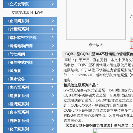
立式发球泵
‖
立式发球泵IHTLW型
止回阀系列
‖
计量泵系列
‖
暗杆软密封闸阀
‖
点击放大
铸钢电动闸阀
‖
气动闸阀
CQB-L型CQB-L型304不锈钢磁力管道泵
‖
声明
：由于产品一直在更新，本文中所有文字
法兰楔式闸阀
‖
能参数、CQB-L型
不锈钢磁力管道泵
使用场合
道泵
结构、CQB-L型
不锈钢磁力管道泵
安装尺
试压泵
‖
部，：、66996886，感谢您访问海坦泵业【
h
供水设备
‖
服务。
相关
管道泵
系列产品：
离心泵系列
‖
GW
型无堵塞污水式管道泵
，
ISGB
型便拆式
CQB-L
型不锈钢磁力管道泵
，
GBL
型浓硫酸
隔膜泵系列
‖
立式玻璃钢管道泵
，
ISGD
型低转速立式管道
排污泵系列
‖
介：
CQB-L型304不锈钢磁力管道泵价格
CQB-L型不锈钢磁力
管道泵
是本单位在多年
真空泵系列
‖
有ISG型管道
离心泵
的特点、又具有磁力
化
自吸泵系列
管道
离心泵
。
‖
【CQB-L型
不锈钢磁力管道泵
】型号意义：
化工泵系列
‖