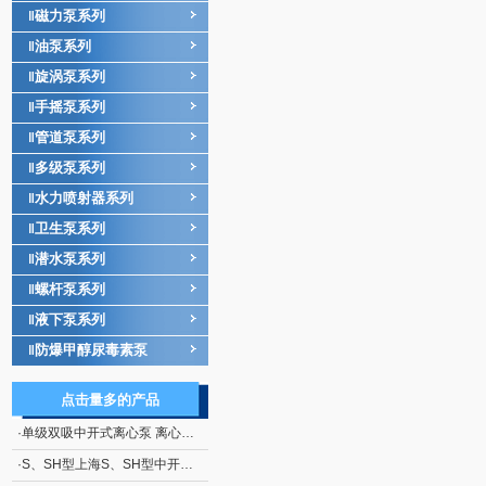
磁力泵系列
‖
油泵系列
‖
旋涡泵系列
‖
手摇泵系列
‖
管道泵系列
‖
多级泵系列
‖
水力喷射器系列
‖
卫生泵系列
‖
潜水泵系列
‖
螺杆泵系列
‖
液下泵系列
‖
防爆甲醇尿毒素泵
‖
点击量多的产品
·
单级双吸中开式离心泵 离心泵生产
·
S、SH型上海S、SH型中开式单级双吸离心泵，不锈钢化工离心泵