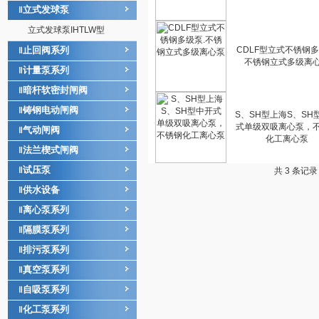
立式发球泵
‖
立式发球泵IHTLW型
止回阀系列
CDLF型立式不锈钢多
‖
不锈钢立式多级离
计量泵系列
‖
暗杆软密封闸阀
‖
铸钢电动闸阀
‖
S、SH型上海S、SH
式单级双吸离心泵，
气动闸阀
‖
化工离心泵
法兰楔式闸阀
‖
试压泵
‖
共 3 条记
供水设备
‖
离心泵系列
‖
隔膜泵系列
‖
排污泵系列
‖
真空泵系列
‖
自吸泵系列
‖
化工泵系列
‖