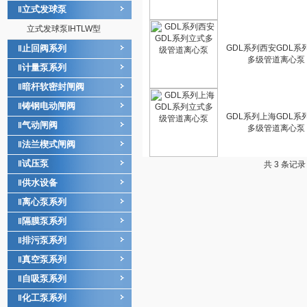
立式发球泵
‖
立式发球泵IHTLW型
止回阀系列
GDL系列西安GDL系
‖
多级管道离心泵
计量泵系列
‖
暗杆软密封闸阀
‖
铸钢电动闸阀
‖
GDL系列上海GDL系
气动闸阀
‖
多级管道离心泵
法兰楔式闸阀
‖
试压泵
‖
共 3 条记
供水设备
‖
离心泵系列
‖
隔膜泵系列
‖
排污泵系列
‖
真空泵系列
‖
自吸泵系列
‖
化工泵系列
‖