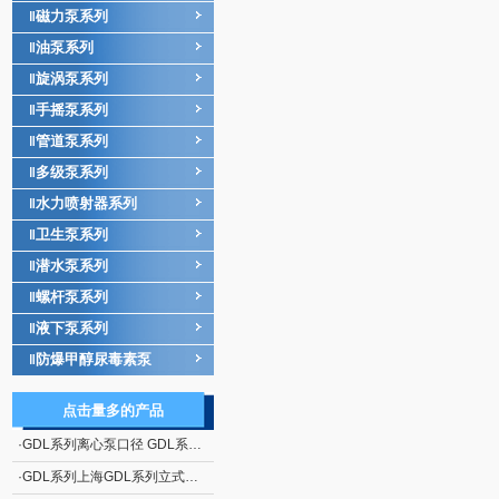
磁力泵系列
‖
油泵系列
‖
旋涡泵系列
‖
手摇泵系列
‖
管道泵系列
‖
多级泵系列
‖
水力喷射器系列
‖
卫生泵系列
‖
潜水泵系列
‖
螺杆泵系列
‖
液下泵系列
‖
防爆甲醇尿毒素泵
‖
点击量多的产品
·
GDL系列离心泵口径 GDL系列立式多级管道离心泵
·
GDL系列上海GDL系列立式多级管道离心泵