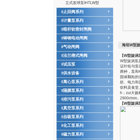
立式发球泵IHTLW型
止回阀系列
‖
计量泵系列
‖
暗杆软密封闸阀
‖
铸钢电动闸阀
‖
海坦W型旋
气动闸阀
‖
法兰楔式闸阀
‖
【W型旋涡
W型旋涡泵
试压泵
‖
证叶轮与泵
两种，泵和
供水设备
‖
固体颗粒的
离心泵系列
‖
纺、电力和
饮料及食堂、
隔膜泵系列
‖
h；zui大扬
2900r/min
排污泵系列
‖
【W型旋涡
真空泵系列
‖
自吸泵系列
‖
化工泵系列
‖
磁力泵系列
‖