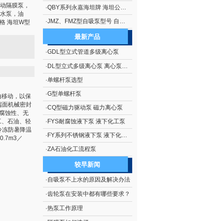
动隔膜泵，
·
QBY系列永嘉海坦牌 海坦公司生产 隔膜泵系列 QBY系列铝合金气动隔膜泵
水泵，油
·
JMZ、FMZ型自吸泵型号 自吸泵概述 JMZ、FMZ型不锈钢移动式自吸泵
格 海坦W型
最新产品
·
GDL型立式管道多级离心泵
·
DL型立式多级离心泵 离心泵生产
·
单螺杆泵选型
·
G型单螺杆泵
由移动，以保
端面机械密封
·
CQ型磁力驱动泵 磁力离心泵
无腐蚀性、无
工、石油、轻
·
FYS耐腐蚀液下泵 液下化工泵
冷冻防暑降温
·
FY系列不锈钢液下泵 液下化工泵
.7m3／
·
ZA石油化工流程泵
较早新闻
·
自吸泵不上水的原因及解决办法
·
齿轮泵在安装中都有哪些要求？
·
热泵工作原理