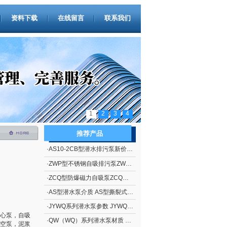
资料下载
在线留言
联系我们
1
2
3
4
推荐产品
·
AS10-2CB型潜水排污泵新价格 撕裂式潜水排污泵AS型 立式排污泵
·
ZWP型不锈钢自吸排污泵ZWP型（自吸污水泵）
·
ZCQ型防爆磁力自吸泵ZCQ型自吸泵
·
AS型潜水泵介质 AS型撕裂式潜水泵
·
JYWQ系列潜水泵参数 JYWQ系列自动搅匀潜水泵
心泵，自吸
·
QW（WQ）系列潜水泵材质 QW（WQ）系列无堵塞潜水排污泵
空泵，泥浆