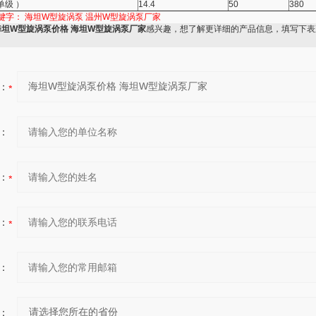
 单级 ）
14.4
50
380
键字：
海坦W型旋涡泵 温州W型旋涡泵厂家
海坦W型旋涡泵价格 海坦W型旋涡泵厂家
感兴趣，想了解更详细的产品信息，填写下表
：
：
：
：
：
：