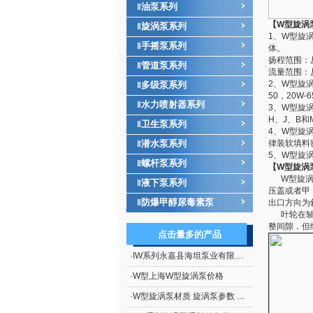
油泵系列
‖
【W型旋涡
旋涡泵系列
‖
1、W型旋
手摇泵系列
‖
体。
扬程范围：从
管道泵系列
‖
流量范围：从
2、W型旋涡泵
多级泵系列
‖
50，20W-
水力喷射器系列
‖
3、W型旋涡
H、J、B和
卫生泵系列
‖
4、W型旋
潜水泵系列
律装软填料
‖
5、W型旋
螺杆泵系列
‖
【W型旋涡
W型旋涡泵
液下泵系列
‖
压盖或者甲
防爆甲醇尿毒素泵
‖
出口方向为
叶轮在轴上
整间隙．但
点击量多的产品
·
IW系列永嘉县海坦泵业有限公司生产 IW系列直连式单级旋涡泵
·
W型上海W型旋涡泵价格
·
W型旋涡泵材质 旋涡泵参数 W型旋涡泵价格