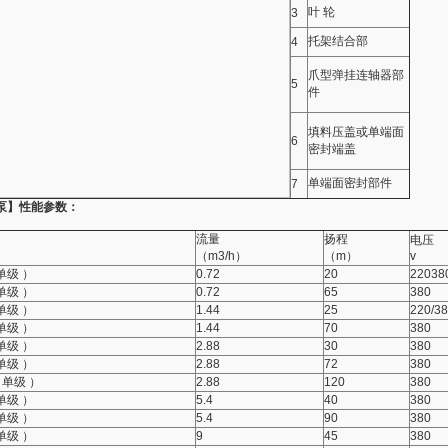
叶 轮
3
托架结合部
4
爪型弹挂连轴器部
5
件
填料压盖或单端面
6
密封端盖
单端面密封部件
7
泵】性能参数：
流量
扬程
电压
（m3/h）
（m）
v
 单级 ）
0.72
20
22038
 单级 ）
0.72
65
380
 单级 ）
1.44
25
220/3
 单级 ）
1.44
70
380
 单级 ）
2.88
30
380
 单级 ）
2.88
72
380
（ 单级 ）
2.88
120
380
 单级 ）
5.4
40
380
 单级 ）
5.4
90
380
 单级 ）
9
45
380