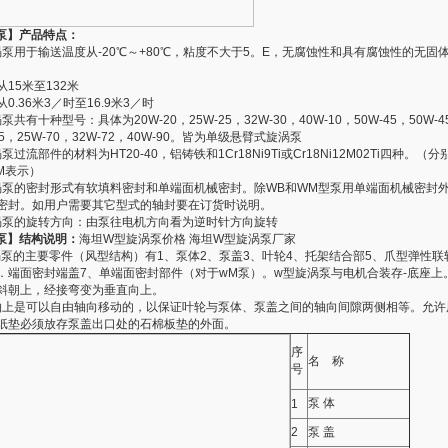
泵】产品特点：
涡泵用于输送温度从-20℃～+80℃，粘度不大于5。E，无腐蚀性和具有腐蚀性的无固
15米至132米
0.36米3／时至16.9米3／时
共有十种型号：具体为20W-20，25W-25，32W-30，40W-10，50W-45，50W-4
65，25W-70，32W-72，40W-90。皆为单级悬臂式旋涡泵
泵过流部件的材料为HT20-40，铝铸铁和1Cr18Ni9Ti或Cr18Ni12M02Ti四种。（
M表示）
涡泵的密封形式有软填料密封和单端面机械密封。除WB和WM型泵用单端面机械密封
密封。如用户需要其它型式的轴封要在订货时说明。
涡泵的旋转方向：由泵往电机方向看为逆时针方向旋转
泵】结构说明：
海坦W型旋涡泵价格 海坦W型旋涡泵厂家
的主要零件（风型结构）有1、泵体2、泵盖3、叶轮4、托架结合部5、爪型弹性联
．端面密封端盖7、单端面密封部件（对于wM泵）。w型旋涡泵与电机合装存-底座上
斜朝上，经接弯变为垂直向上。
是可以自由轴向移动的，以保证叶轮与泵体、泵盖之间的轴向间隙两侧相等。允许
纸垫必须放存泵盖出口处的石棉板垫的外面。
序
名 称
号
泵 体
1
2
泵 盖