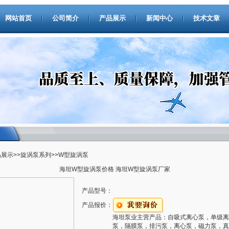
网站首页
公司简介
产品展示
新闻中心
技术文章
品展示
>>
旋涡泵系列
>>W型旋涡泵
海坦W型旋涡泵价格 海坦W型旋涡泵厂家
产品型号：
产品报价：
海坦泵业主营产品：自吸式离心泵，单级离
泵，隔膜泵，排污泵，离心泵，磁力泵，真