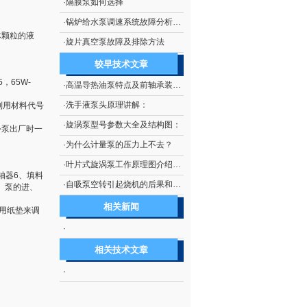
·
隔膜泵如何选择
·
锅炉给水泵调速系统故障分析及处理技术
体颗粒的液
·
旋片真空泵故障及排除方法
较早技术文章
5，65W-
·
高温导热油泵特点及前轴承装配示意图：
·
洗手液泵头原理讲解：
分别用材料代号
·
旋涡泵型号参数大全及结构图：
外泵出厂时一
·
为什么计量泵的压力上不去？
·
叶片式旋涡泵工作原理图介绍及如何使用：
轴器6、填料
·
自吸泵空转引起烧机的后果和如何防止自吸泵空转：
。泵的进、
相关新闻
用纸垫来调
·
相关技术文章
·