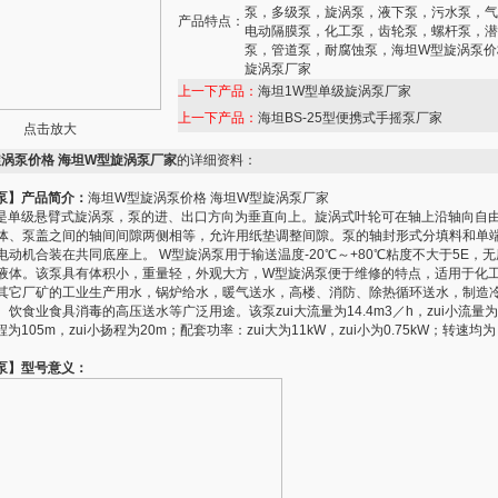
泵，多级泵，旋涡泵，液下泵，污水泵，气
产品特点：
电动隔膜泵，化工泵，齿轮泵，螺杆泵，潜
泵，管道泵，耐腐蚀泵，海坦W型旋涡泵价
旋涡泵厂家
上一下产品：
海坦1W型单级旋涡泵厂家
上一下产品：
海坦BS-25型便携式手摇泵厂家
点击放大
涡泵价格 海坦W型旋涡泵厂家
的详细资料：
泵】产品简介：
海坦W型旋涡泵价格 海坦W型旋涡泵厂家
是单级悬臂式旋涡泵，泵的进、出口方向为垂直向上。旋涡式叶轮可在轴上沿轴向自
体、泵盖之间的轴间间隙两侧相等，允许用纸垫调整间隙。泵的轴封形式分填料和单
电动机合装在共同底座上。 W型旋涡泵用于输送温度-20℃～+80℃粘度不大于5E，
液体。该泵具有体积小，重量轻，外观大方，W型旋涡泵便于维修的特点，适用于化
其它厂矿的工业生产用水，锅炉给水，暖气送水，高楼、消防、除热循环送水，制造
饮食业食具消毒的高压送水等广泛用途。该泵zui大流量为14.4m3／h，zui小流量为0
程为105m，zui小扬程为20m；配套功率：zui大为11kW，zui小为0.75kW；转速均为
。
泵】型号意义：