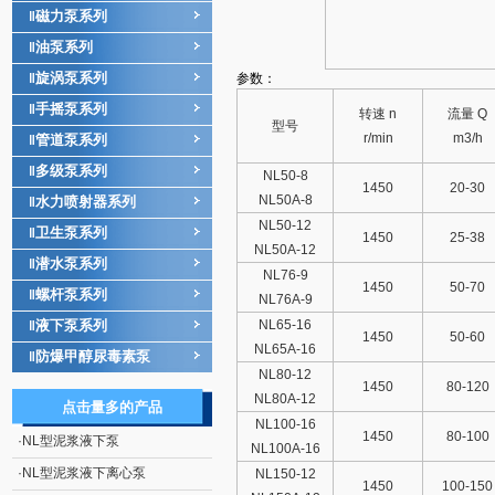
磁力泵系列
‖
油泵系列
‖
旋涡泵系列
‖
参数：
手摇泵系列
‖
转速
n
流量
Q
型号
r/min
m3/h
管道泵系列
‖
多级泵系列
‖
NL50-8
1450
20-30
NL50A-8
水力喷射器系列
‖
NL50-12
卫生泵系列
‖
1450
25-38
NL50A-12
潜水泵系列
‖
NL76-9
1450
50-70
螺杆泵系列
‖
NL76A-9
液下泵系列
NL65-16
‖
1450
50-60
NL65A-16
防爆甲醇尿毒素泵
‖
NL80-12
1450
80-120
NL80A-12
点击量多的产品
NL100-16
1450
80-100
·
NL型泥浆液下泵
NL100A-16
·
NL型泥浆液下离心泵
NL150-12
1450
100-150