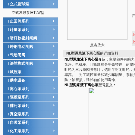
立式发球泵
‖
立式发球泵IHTLW型
止回阀系列
‖
计量泵系列
‖
暗杆软密封闸阀
‖
点击放大
铸钢电动闸阀
‖
NL型泥浆液下离心泵
的详细资料：
气动闸阀
‖
NL型泥浆液下离心泵
介绍：
主要部件有蜗壳
法兰楔式闸阀
‖
泵座、电机座、叶轮螺母是生铁铸造、耐腐
叶轮为三片单园弦弯叶，选用半封闭叶轮，
试压泵
‖
率高。 为了减轻重量和减少车削量、泵轴
防止轴磨损，延长轴的使用寿命。
供水设备
‖
NL型泥浆液下离心泵
型号意义：
离心泵系列
‖
隔膜泵系列
‖
排污泵系列
‖
真空泵系列
‖
自吸泵系列
‖
化工泵系列
‖