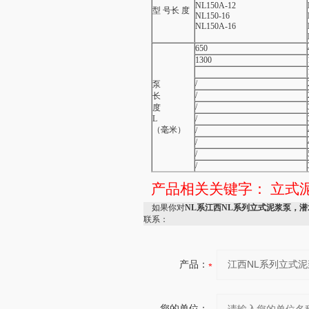
NL150A-12
型 号长 度
NL150-16
NL150A-16
650
1300
/
泵
/
长
/
度
L
/
（毫米）
/
/
/
/
产品相关关键字：
立式
如果你对
NL系江西NL系列立式泥浆泵，
联系：
产品：
您的单位：