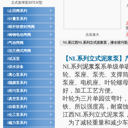
立式发球泵IHTLW型
止回阀系列
‖
计量泵系列
‖
暗杆软密封闸阀
‖
铸钢电动闸阀
点击放大
‖
气动闸阀
NL系江西NL系列立式泥浆泵，潜水排污泵
‖
法兰楔式闸阀
‖
【NL系列
立式泥浆泵
】
试压泵
‖
NL系列
泥浆泵
系单级单
供水设备
‖
轮、泵座、泵壳、支撑
离心泵系列
‖
泵座、电机座、叶轮螺
隔膜泵系列
‖
好，加工工艺方便。
排污泵系列
‖
叶轮为三片单园弦弯叶
真空泵系列
‖
铁、所以强度高，耐腐
自吸泵系列
‖
江西NL系列立式泥浆泵
化工泵系列
‖
为了减轻重量和减少车
磁力泵系列
‖