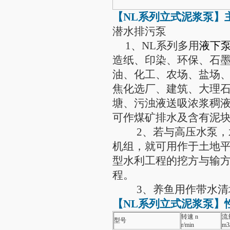
【NL系列
立式泥浆泵
】
潜水排污泵
1、NL系列多用
液下
造纸、印染、环保、石
油、化工、农场、盐场
焦化选厂、建筑、大理
塘、污浊液送吸浓浆稠
可作煤矿排水及含有泥
2、若与高压水泵，水
机组，就可用作于土地
型水利工程的挖方与输
程。
3、养鱼用作带水清
【NL系列
立式泥浆泵
】
转速
n
流
型号
r/min
m3