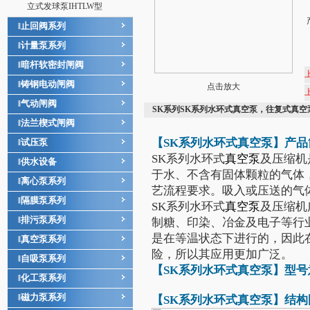
立式发球泵IHTLW型
止回阀系列
‖
计量泵系列
‖
暗杆软密封闸阀
‖
铸钢电动闸阀
‖
点击放大
气动闸阀
‖
SK系列SK系列水环式真空泵，往复式真空
法兰楔式闸阀
‖
【SK系列
水环式真空泵
】产品
试压泵
‖
SK系列水环式
真空泵
及压缩机
供水设备
‖
于水、不含有固体颗粒的气体
离心泵系列
‖
艺流程要求。吸入或压送的气
隔膜泵系列
‖
SK系列水环式
真空泵
及压缩机
排污泵系列
‖
制糖、印染、冶金及电子等行
是在等温状态下进行的，因此
真空泵系列
‖
险，所以其应用更加广泛。
自吸泵系列
‖
【SK系列
水环式真空泵
】型号
化工泵系列
‖
磁力泵系列
‖
【SK系列
水环式真空泵
】结构