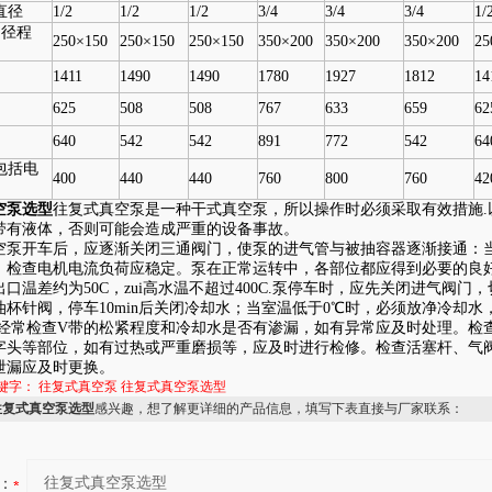
直径
1/2
1/2
1/2
3/4
3/4
3/4
1/
×径程
250×150
250×150
250×150
350×200
350×200
350×200
25
1411
1490
1490
1780
1927
1812
14
625
508
508
767
633
659
62
640
542
542
891
772
542
64
包括电
400
440
440
760
800
760
42
空泵选型
往复式真空泵是一种干式真空泵，所以操作时必须采取有效措施.
带有液体，否则可能会造成严重的设备事故。
空泵开车后，应逐渐关闭三通阀门，使泵的进气管与被抽容器逐渐接通：
，检查电机电流负荷应稳定。泵在正常运转中，各部位都应得到必要的良
口温差约为50C，zui高水温不超过400C.泵停车时，应先关闭进气阀门
油杯针阀，停车10min后关闭冷却水；当室温低于0℃时，必须放净冷却水
要经常检查V带的松紧程度和冷却水是否有渗漏，如有异常应及时处理。检
字头等部位，如有过热或严重磨损等，应及时进行检修。检查活塞杆、气
泄漏应及时更换。
键字：
往复式真空泵
往复式真空泵选型
往复式真空泵选型
感兴趣，想了解更详细的产品信息，填写下表直接与厂家联系：
：