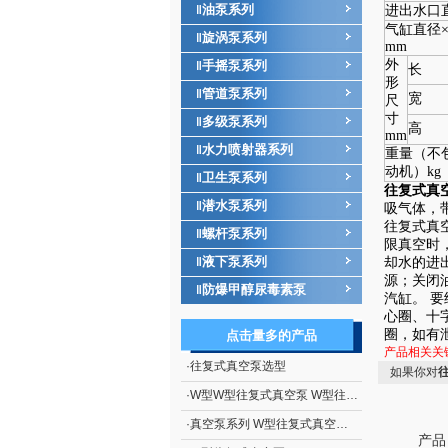
油泵系列
‖
进出水口
气缸直径
旋涡泵系列
‖
mm
外
手摇泵系列
‖
长
形
管道泵系列
‖
宽
尺
寸
多级泵系列
‖
高
mm
水力喷射器系列
‖
重量（不
动机）kg
卫生泵系列
‖
往复式真
潜水泵系列
‖
吸气体，
往复式真
螺杆泵系列
‖
限真空时
液下泵系列
‖
却水的进出
源；关闭
防爆甲醇尿毒素泵
‖
汽缸。 
心圈、十
圈，如有
点击量多的产品
产品相关关
·
往复式真空泵选型
如果你对
·
W型W型往复式真空泵 W型往复式真空泵厂家
·
真空泵系列 W型往复式真空泵厂家
产品