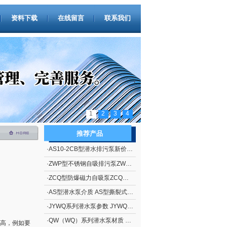
资料下载
在线留言
联系我们
1
2
3
4
推荐产品
·
AS10-2CB型潜水排污泵新价格 撕裂式潜水排污泵AS型 立式排污泵
·
ZWP型不锈钢自吸排污泵ZWP型（自吸污水泵）
·
ZCQ型防爆磁力自吸泵ZCQ型自吸泵
·
AS型潜水泵介质 AS型撕裂式潜水泵
·
JYWQ系列潜水泵参数 JYWQ系列自动搅匀潜水泵
·
QW（WQ）系列潜水泵材质 QW（WQ）系列无堵塞潜水排污泵
高，例如要