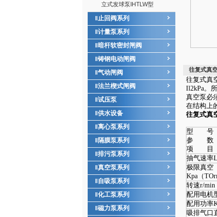
立式发球泵IHTLW型
止回阀系列
‖
计量泵系列
‖
暗杆软密封闸阀
‖
铸钢电动闸阀
‖
往复式真
气动闸阀
‖
往复式真
法兰楔式闸阀
‖
Il2k
真空泵必
试压泵
‖
在结构上
供水设备
‖
往复式真
离心泵系列
‖
型 号
隔膜泵系列
参 数
‖
项 目
排污泵系列
‖
抽气速率L
真空泵系列
极限真空
‖
Kpa（TOr
自吸泵系列
‖
转速r/min
化工泵系列
配用电机
‖
配用功率
磁力泵系列
‖
吸排气口直