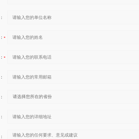
：
：
：
：
：
：
：