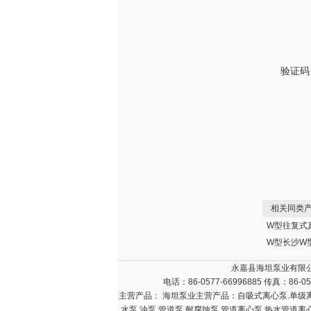
验证码
相关同类产
W型往复式
永嘉县海坦泵业有限公
电话：86-0577-66996885 传真：86-05
主营产品： 海坦泵业主营产品：自吸式离心泵.单级离心
水泵.油泵.管道泵.耐腐蚀泵.管道离心泵.热水管道离