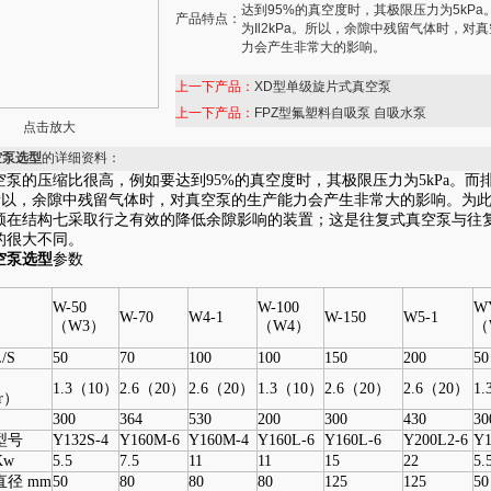
达到95%的真空度时，其极限压力为5kPa
产品特点：
为Il2kPa。所以，余隙中残留气体时，对
力会产生非常大的影响。
上一下产品：
XD型单级旋片式真空泵
上一下产品：
FPZ型氟塑料自吸泵 自吸水泵
点击放大
空泵选型
的详细资料：
空泵的压缩比很高，例如要达到95%的真空度时，其极限压力为5kPa。而
Pa。所以，余隙中残留气体时，对真空泵的生产能力会产生非常大的影响。为
须在结构七采取行之有效的降低余隙影响的装置；这是往复式真空泵与往
的很大不同。
空泵选型
参数
W-50
W-100
WY
W-70
W4-1
W-150
W5-1
（W3）
（W4）
（
/S
50
70
100
100
150
200
50
1.3（10）
2.6（20）
2.6（20）
1.3（10）
2.6（20）
2.6（20）
1
r）
300
364
530
200
300
430
30
型号
Y132S-4
Y160M-6
Y160M-4
Y160L-6
Y160L-6
Y200L2-6
Y1
Kw
5.5
7.5
11
11
15
22
5.
径 mm
50
80
80
80
125
125
50