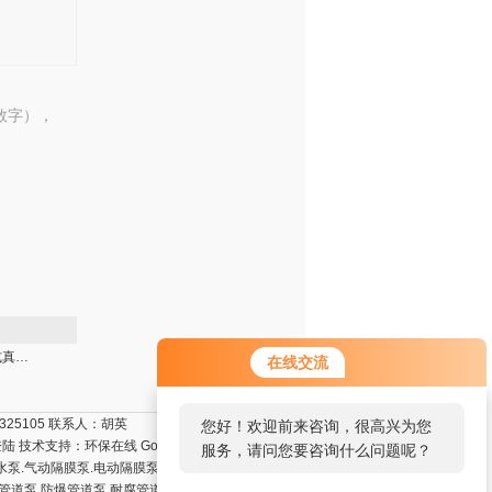
数字），
W型W型往复式真空泵 W型往复式真空泵厂家
在线交流
5105 联系人：胡英
您好！欢迎前来咨询，很高兴为您
登陆
技术支持：
环保在线
GoogleSitemap
服务，请问您要咨询什么问题呢？
泵.气动隔膜泵.电动隔膜泵.化工泵.齿轮泵.螺杆泵.潜
水管道泵.防爆管道泵.耐腐管道泵.耐腐蚀保温泵.水环式