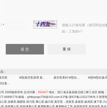
：
请输入计算结果（填写阿拉伯
如：三加四=7
品：
真空泵
W型真空泵原理 真空泵* W型往复式真空泵
真空泵系列 W型往复式真空泵厂家
W型长沙W型往复式真空泵，两级水环式真空泵
司 2008版权所有 总访问量：
552427
地址：浙江省永嘉县瓯北镇三桥工业区 邮编：32
77-66995778 邮箱：
yjhtbyyxgs758@163.com
ICP备:
浙ICP备11022796号-3
管理
泵.自吸泵.隔膜泵.排污泵.离心泵.磁力泵.真空泵，泥浆泵.多级泵.旋涡泵.液下泵.污水
心泵.多级离心泵.低转速离心泵.氟塑料离心泵.氟塑料化工泵.多级管道泵.管道油泵.热