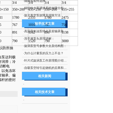
·
隔膜泵如何选择
2
3/4
3/4
3/4
3/4
·
锅炉给水泵调速系统故障分析及处理技术
0×150
350×200
455×250
350×200
455×255
·
旋片真空泵故障及排除方法
11
1780
2335
1780
2475
较早技术文章
5
767
1010
767
756
·
高温导热油泵特点及前轴承装配示意图：
0
891
1162
891
1138
·
洗手液泵头原理讲解：
0
790
1520
790
3000
·
旋涡泵型号参数大全及结构图：
以防所抽
·
为什么计量泵的压力上不去？
当泵达到极
·
叶片式旋涡泵工作原理图介绍及如何使用：
好润滑；冷
，切断电
·
自吸泵空转引起烧机的后果和如何防止自吸泵空转：
，以免冻坏
查轴承、偏
相关新闻
阀杆的密封
·
相关技术文章
·