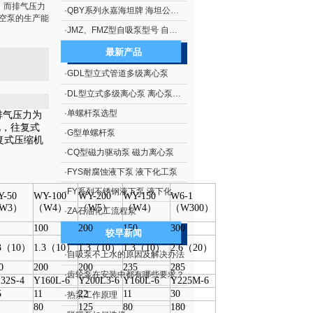
。而排气压力
·
QBY系列永嘉海坦牌 海坦公司生产 隔膜泵系列 QBY系列铝合金气动隔膜泵
真空泵的生产能
·
JMZ、FMZ型自吸泵型号 自吸泵概述 JMZ、FMZ型不锈钢移动式自吸泵
最新产品
·
GDL型立式管道多级离心泵
·
DL型立式多级离心泵 离心泵生产
·
单螺杆泵选型
排气压力为
此，往复式
·
G型单螺杆泵
复式压缩机
·
CQ型磁力驱动泵 磁力离心泵
·
FYS耐腐蚀液下泵 液下化工泵
·
FY系列不锈钢液下泵 液下化工泵
-50
WY-100
WY-200
WY-150
W6-1
W3）
（W4）
（W5）
（W4）
（W300）
·
ZA石油化工流程泵
100
200
150
300
较早新闻
.3（10）
1.3（10）
1.3（10）
1.3（10）
2.6（20）
·
自吸泵不上水的原因及解决办法
0
200
200
235
285
·
齿轮泵在安装中都有哪些要求？
32S-4
Y160L-6
Y200L3-6
Y160L-6
Y225M-6
5
11
22
11
30
·
热泵工作原理
80
125
80
180