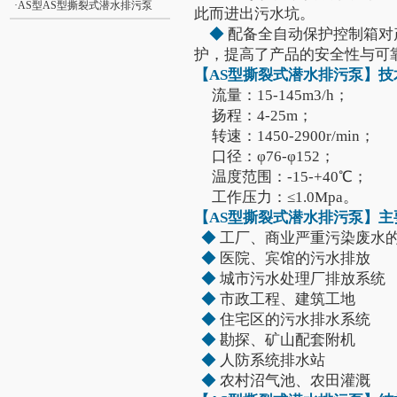
·
AS型AS型撕裂式潜水排污泵
此而进出污水坑。
◆
配备全自动保护控制箱对
护，提高了产品的安全性与可
【AS型
撕裂式潜水排污泵
】技
流量：15-145m3/h；
扬程：4-25m；
转速：1450-2900r/min；
口径：φ76-φ152；
温度范围：-15-+40℃；
工作压力：≤1.0Mpa。
【AS型
撕裂式潜水排污泵
】主
◆
工厂、商业严重污染废水
◆
医院、宾馆的污水排放
◆
城市污水处理厂排放系统
◆
市政工程、建筑工地
◆
住宅区的污水排水系统
◆
勘探、矿山配套附机
◆
人防系统排水站
◆
农村沼气池、农田灌溉