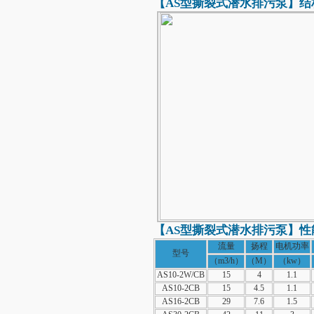
【AS型
撕裂式潜水排污泵
】结
【AS型
撕裂式潜水排污泵
】性
流量
扬程
电机功率
型号
（m3/h）
（M）
（kw）
AS10-2W/CB
15
4
1.1
AS10-2CB
15
4.5
1.1
AS16-2CB
29
7.6
1.5