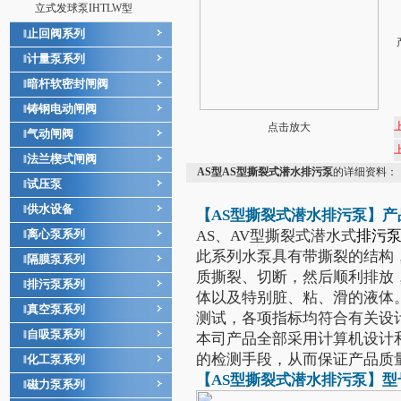
立式发球泵IHTLW型
止回阀系列
‖
计量泵系列
‖
暗杆软密封闸阀
‖
铸钢电动闸阀
‖
点击放大
气动闸阀
‖
法兰楔式闸阀
‖
AS型AS型撕裂式潜水排污泵
的详细资料：
试压泵
‖
供水设备
‖
【AS型
撕裂式潜水排污泵
】产
离心泵系列
AS、AV型撕裂式潜水式
排污
‖
此系列水泵具有带撕裂的结构
隔膜泵系列
‖
质撕裂、切断，然后顺利排放
排污泵系列
‖
体以及特别脏、粘、滑的液体
真空泵系列
‖
测试，各项指标均符合有关设
自吸泵系列
‖
本司产品全部采用计算机设计
的检测手段，从而保证产品质
化工泵系列
‖
【AS型
撕裂式潜水排污泵
】型
磁力泵系列
‖