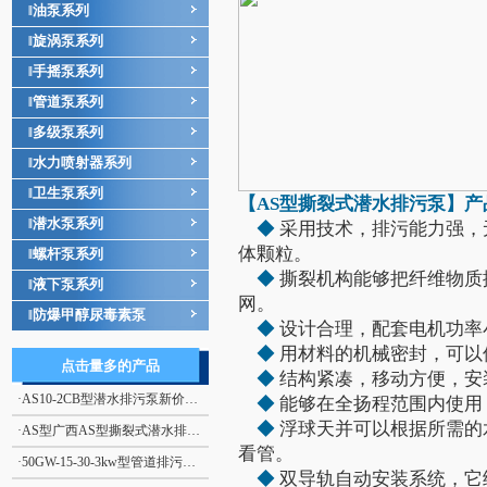
油泵系列
‖
旋涡泵系列
‖
手摇泵系列
‖
管道泵系列
‖
多级泵系列
‖
水力喷射器系列
‖
卫生泵系列
‖
【AS型
撕裂式潜水排污泵
】产
潜水泵系列
‖
◆
采用技术，排污能力强，无
体颗粒。
螺杆泵系列
‖
◆
撕裂机构能够把纤维物质
液下泵系列
‖
网。
防爆甲醇尿毒素泵
‖
◆
设计合理，配套电机功率
◆
用材料的机械密封，可以使
点击量多的产品
◆
结构紧凑，移动方便，安
·
AS10-2CB型潜水排污泵新价格 撕裂式潜水排污泵AS型 立式排污泵
◆
能够在全扬程范围内使用
◆
浮球天并可以根据所需的
·
AS型广西AS型撕裂式潜水排污泵，自动搅匀潜水排污泵
看管。
·
50GW-15-30-3kw型管道排污泵新价格，立式管道排污泵GW型
◆
双导轨自动安装系统，它