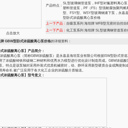
SL型玻璃钢管道泵，IHF型衬氟塑料离心泵
产品特点：
塑料管道泵，PF（FS）型强耐腐蚀聚丙烯
型、FSY型、WSY型玻璃钢液下泵，永嘉县
型卧式浓硫酸离心泵价格
上一下产品：
自吸泵系列 海坦牌 WFB型无密封自控
上一下产品：
化工泵系列 海坦牌 SL型玻璃钢管道泵价
点击放大
牌 GBW型卧式浓硫酸离心泵价格
的详细资料：
卧式浓硫酸离心泵】产品简介：
式浓硫酸离心泵（简称GBW浓硫酸泵）是永嘉县海坦泵业有限公司根据ISW型卧式管
用了浓硫酸铸铁和碳钢二种材料和优秀水力模型进行优化设计制造而成。GBW浓硫酸
泵。特点是该泵轴封采用外装式优质机械密封，动、静环采用新型硬质合金或陶瓷制
用寿命长.被广泛应用于各大化工企业的浓硫酸介质输送。
卧式浓硫酸离心泵】型号意义：