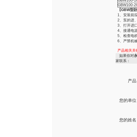
GBW100-1
GBW100-2
【GBW型
1、安装前
2、泵的进
3、打开进
4、接通电
5、检查电
6、严禁机
产品相关关
如果你对
家联系：
产品
您的单位
您的姓名