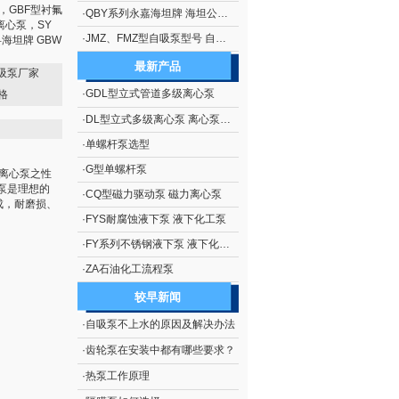
，GBF型衬氟
·
QBY系列永嘉海坦牌 海坦公司生产 隔膜泵系列 QBY系列铝合金气动隔膜泵
离心泵，SY
·
JMZ、FMZ型自吸泵型号 自吸泵概述 JMZ、FMZ型不锈钢移动式自吸泵
海坦牌 GBW
最新产品
自吸泵厂家
·
GDL型立式管道多级离心泵
格
·
DL型立式多级离心泵 离心泵生产
·
单螺杆泵选型
·
G型单螺杆泵
道离心泵之性
泵是理想的
·
CQ型磁力驱动泵 磁力离心泵
成，耐磨损、
·
FYS耐腐蚀液下泵 液下化工泵
·
FY系列不锈钢液下泵 液下化工泵
·
ZA石油化工流程泵
较早新闻
·
自吸泵不上水的原因及解决办法
·
齿轮泵在安装中都有哪些要求？
·
热泵工作原理