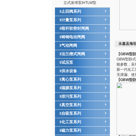
立式发球泵IHTLW型
止回阀系列
‖
计量泵系列
‖
暗杆软密封闸阀
‖
铸钢电动闸阀
‖
永嘉县海坦
气动闸阀
‖
法兰楔式闸阀
‖
【GBW型
GBW型卧
试压泵
‖
能参数，采
新一代化工
供水设备
‖
无泄漏、使
离心泵系列
‖
【GBW型
隔膜泵系列
‖
排污泵系列
‖
真空泵系列
‖
自吸泵系列
‖
化工泵系列
‖
磁力泵系列
‖