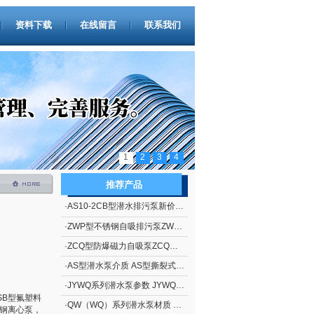
资料下载
在线留言
联系我们
1
2
3
4
推荐产品
·
AS10-2CB型潜水排污泵新价格 撕裂式潜水排污泵AS型 立式排污泵
·
ZWP型不锈钢自吸排污泵ZWP型（自吸污水泵）
·
ZCQ型防爆磁力自吸泵ZCQ型自吸泵
·
AS型潜水泵介质 AS型撕裂式潜水泵
·
JYWQ系列潜水泵参数 JYWQ系列自动搅匀潜水泵
SB型氟塑料
·
QW（WQ）系列潜水泵材质 QW（WQ）系列无堵塞潜水排污泵
璃钢离心泵，