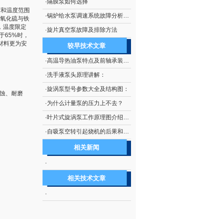
·
隔膜泵如何选择
度和温度范围
·
锅炉给水泵调速系统故障分析及处理技术
三氧化硫与铁
，温度限定
·
旋片真空泵故障及排除方法
于65%时，
材料更为安
较早技术文章
·
高温导热油泵特点及前轴承装配示意图：
·
洗手液泵头原理讲解：
·
旋涡泵型号参数大全及结构图：
蚀、耐磨
·
为什么计量泵的压力上不去？
·
叶片式旋涡泵工作原理图介绍及如何使用：
·
自吸泵空转引起烧机的后果和如何防止自吸泵空转：
相关新闻
·
相关技术文章
·