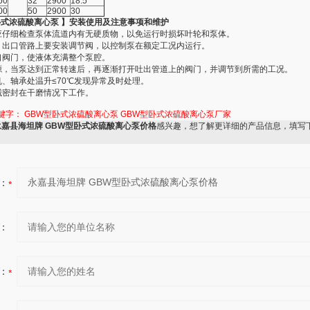
60
32
2900
18.5
00
50
2900
30
卧式浓硫酸离心泵 】安装使用及注意事项和维护
应仔细检查泵体流道内有无硬质物，以免运行时损坏叶轮和泵体。
、出口管路上要安装调节阀，以控制泵在额定工况内运行。
口阀门，使液体充满整个泵腔。
源，当泵达到正常转速后，再逐渐打开吐出管道上的阀门，并调节到所需的工况。
机、轴承处温升≤70℃发现异常及时处理。
械密封在干磨情况下工作。
键字：
GBW型卧式浓硫酸离心泵 GBW型卧式浓硫酸离心泵厂家
永嘉县海坦牌 GBW型卧式浓硫酸离心泵价格
感兴趣，想了解更详细的产品信息，填写
：
：
：