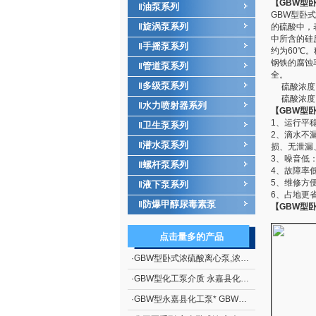
【GBW型
油泵系列
‖
GBW型卧
旋涡泵系列
‖
的硫酸中，
中所含的硅
手摇泵系列
‖
约为60℃
钢铁的腐蚀
管道泵系列
‖
全。
多级泵系列
‖
硫酸浓度：
硫酸浓度：
水力喷射器系列
‖
【GBW型
1、运行平
卫生泵系列
‖
2、滴水不
潜水泵系列
‖
损、无泄漏
3、噪音低
螺杆泵系列
‖
4、故障率
5、维修方
液下泵系列
‖
6、占地更
防爆甲醇尿毒素泵
‖
【GBW型
点击量多的产品
·
GBW型卧式浓硫酸离心泵,浓硫酸泵, 浓硫酸离心泵
·
GBW型化工泵介质 永嘉县化工泵厂家 GBW型卧式浓硫酸离心泵
·
GBW型永嘉县化工泵* GBW型卧式浓硫酸离心泵