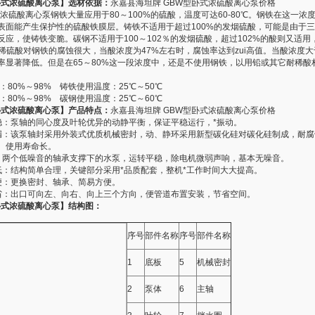
卧式浓硫酸离心泵】选材依据：
永嘉县海坦牌 GBW型卧式浓硫酸离心泵价格
式浓硫酸离心泵钢铁大量应用于80～100%的硫酸，温度可达60-80℃。钢铁在这一浓
表面能产生保护性的硫酸铁膜层。铸铁不适用于超过100%的发烟硫酸，可能是由于
反应，使铸铁变脆。碳钢不适用于100～102％的发烟硫酸，超过102%的酸则又适用
。稀硫酸对钢铁的腐蚀很大，当酸浓度为47%左右时，腐蚀率达到zui高值。当酸浓度大
率显著降低。但是在65～80%这一段浓度中，还是不使用钢铁，以用铅或其它耐稀酸
80%～98% 铸铁使用温度：25℃～50℃
80%～98% 碳钢使用温度：25℃～60℃
卧式浓硫酸离心泵】产品特点：
永嘉县海坦牌 GBW型卧式浓硫酸离心泵价格
稳：泵轴的同心度及叶轮优异的动静平衡，保证平稳运行，*振动。
漏：该泵轴封采用外装式优质机械密封，动、静环采用新型碳化硅对碳化硅制成，耐腐
、使用寿命长。
：两个低噪音的轴承支撑下的水泵，运转平稳，除电机微弱声响，基本无噪音。
低：结构简单合理，关键部分采用*品质配套，整机*工作时间大大提高。
便：更换密封、轴承、简易方便。
省：出口可向左、向右、向上三个方向，便管道布置安装，节省空间。
卧式浓硫酸离心泵】结构图：
序号
部件名称
序号
部件名称
1
底板
5
机械密封
2
泵体
6
主轴