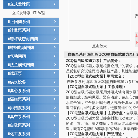
立式发球泵
‖
立式发球泵IHTLW型
止回阀系列
‖
计量泵系列
‖
暗杆软密封闸阀
‖
点击放大
铸钢电动闸阀
‖
自吸泵系列 海坦牌 ZCQ型自吸式磁力泵厂
气动闸阀
‖
ZCQ型
自吸式磁力泵
】产品简介：
法兰楔式闸阀
‖
ZCQ型自吸式磁力泵是根据众用户的要求，
员反复研究试验而成功的新产品，其性能达
试压泵
‖
【ZCQ型自吸式磁力泵】型号意义：
自吸泵系列 海坦牌 ZCQ型自吸式磁力泵厂
供水设备
‖
【ZCQ型自吸式磁力泵 】工作原理：
离心泵系列
‖
ZCQ型自吸式磁力泵采用外混式轴向回水
部份组成，结构见图。泵启动后，在离心力
隔膜泵系列
‖
水混合物，混合物经蜗壳进入气液分离室，
排污泵系列
返回泵内，经过多次循环，进液管道中的空
‖
【ZCQ型自吸式磁力泵 】主要特点：
自吸泵
真空泵系列
‖
ZCQ型自吸式磁力泵以静密封取代动密封，
的跑、冒、滴、漏之弊病，泵体及过流部件
自吸泵系列
‖
造，既有CQ型磁力驱动泵的功能，又集自
化工泵系列
‖
【ZCQ型自吸式磁力泵】产品用途：