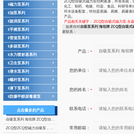
ZCQ型自吸式磁力泵结构紧凑，外形美观
磁力泵系列
‖
化工、制药、电镀、印染、食品、科研等单
环水设备配套，特别是易漏、易燃、易爆液
油泵系列
‖
产品。
旋涡泵系列
‖
产品相关关键字：
ZCQ型自吸式磁力泵 永
如果你对
自吸泵系列 海坦牌 ZCQ型自吸
手摇泵系列
‖
家联系：
管道泵系列
‖
多级泵系列
‖
产品：
水力喷射器系列
‖
卫生泵系列
‖
您的单位：
潜水泵系列
‖
螺杆泵系列
‖
液下泵系列
‖
您的姓名：
防爆甲醇尿毒素泵
‖
联系电话：
点击量多的产品
·
自吸泵系列 海坦牌 ZCQ型自吸式磁力泵厂家
常用邮箱：
·
ZCQ型ZCQ型磁力自吸泵，不锈钢自吸泵