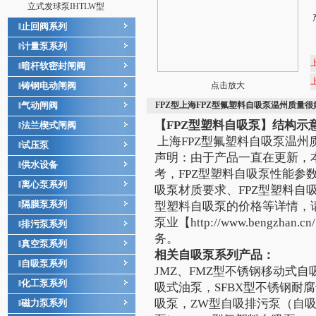
立式发球泵IHTLW型
止回阀系列
‖
计量泵系列
‖
暗杆软密封闸阀
‖
铸钢电动闸阀
点击放大
‖
气动闸阀
FPZ型上海FPZ型氟塑料自吸泵温州质量很
‖
【FPZ型
塑料自吸泵
】结构示
法兰楔式闸阀
‖
上海FPZ型氟塑料自吸泵温州
试压泵
‖
声明
：由于产品一直在更新，
供水设备
‖
考，FPZ型
塑料自吸泵
性能参数
离心泵系列
‖
吸泵
材质要求、FPZ型
塑料自
隔膜泵系列
‖
型
塑料自吸泵
的价格等详情，请
泵业【
http://www.bengzhan.cn/
排污泵系列
‖
务。
真空泵系列
‖
相关
自吸泵
系列产品：
自吸泵系列
‖
JMZ
、
FMZ
型不锈钢移动式自
化工泵系列
‖
吸式油泵
，
SFBX
型不锈钢耐腐
吸泵
，
ZW
型自吸排污泵
（
自
磁力泵系列
‖