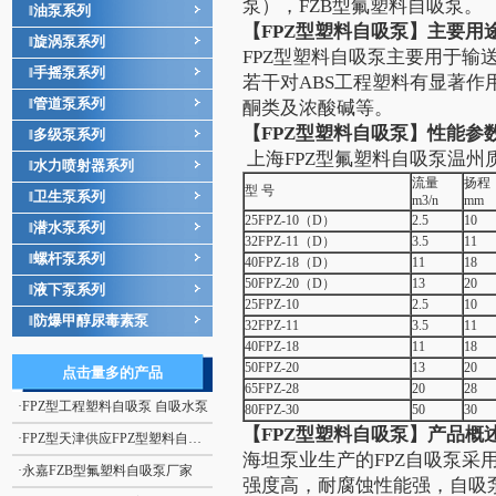
泵
）
，
FZB
型氟塑料自吸泵
。
油泵系列
‖
【FPZ型
塑料自吸泵】主要用
旋涡泵系列
‖
FPZ型塑料自吸泵主要用于输
手摇泵系列
‖
若干对ABS工程塑料有显著
管道泵系列
‖
酮类及浓酸碱等。
【FPZ型
塑料自吸泵
】性能参
多级泵系列
‖
上海FPZ型氟塑料自吸泵温州
水力喷射器系列
‖
流量
扬程
型 号
卫生泵系列
‖
m3/n
mm
25FPZ-10（D）
2.5
10
潜水泵系列
‖
32FPZ-11（D）
3.5
11
螺杆泵系列
‖
40FPZ-18（D）
11
18
50FPZ-20（D）
13
20
液下泵系列
‖
25FPZ-10
2.5
10
防爆甲醇尿毒素泵
‖
32FPZ-11
3.5
11
40FPZ-18
11
18
50FPZ-20
13
20
点击量多的产品
65FPZ-28
20
28
·
FPZ型工程塑料自吸泵 自吸水泵
80FPZ-30
50
30
【FPZ型
塑料自吸泵
】产品概
·
FPZ型天津供应FPZ型塑料自吸泵，防爆氟塑料自吸泵
海坦泵业生产的FPZ
自吸泵
采用
·
永嘉FZB型氟塑料自吸泵厂家
强度高，耐腐蚀性能强，自吸