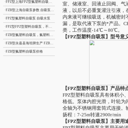
·
FPZ型上海FPZ型氟塑料自吸泵温州质量很好
室、储液室、回液止回阀、气
液，以后不必重复灌注引液，
·
FZB型上海自吸泵参数 自吸泵原理 FZB型氟塑料自吸泵
内来液可继续吸送，机械密封
·
FPZ型氟塑料自吸泵 自吸水泵
漏，是取代液下泵的*产品。C
·
FPZ型FPZ型塑料自吸泵，不锈钢耐腐蚀自吸泵
类，工作温度-14℃～80℃。
·
FZB型氟塑料自吸泵，氟塑料自吸泵 ，耐腐蚀自吸泵
【FPZ型
塑料自吸泵
】型号意
·
FZB型永嘉县海坦牌生产 FZB型氟塑料自吸泵
·
FZB型氟塑料自吸泵价格
【FPZ型
塑料自吸泵
】产品特
FPZ型塑料
自吸泵
具有体积小
格低。泵体内腔光滑，叶轮为
全轴为不锈钢用套筒式连接。输送介
扬程：7-25m转速2900r/min
【FPZ型
塑料自吸泵
】主要用
FPZ型塑料
自吸泵
主要用于输