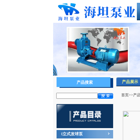
产品展示
产品搜索
首页
>>
产
立式发球泵
‖