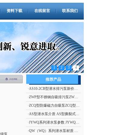
资料下载
在线留言
联系我们
1
2
3
4
推荐产品
·
AS10-2CB型潜水排污泵新价格 撕裂式潜水排污泵AS型 立式排污泵
·
ZWP型不锈钢自吸排污泵ZWP型（自吸污水泵）
·
ZCQ型防爆磁力自吸泵ZCQ型自吸泵
·
AS型潜水泵介质 AS型撕裂式潜水泵
·
JYWQ系列潜水泵参数 JYWQ系列自动搅匀潜水泵
·
QW（WQ）系列潜水泵材质 QW（WQ）系列无堵塞潜水排污泵
多级泵