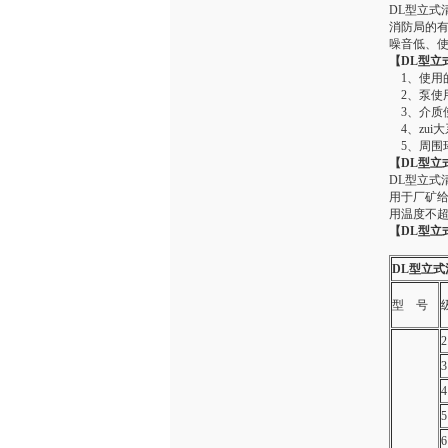
DL型立
消防局的
噪音低、
【DL型立
1、使用的
2、泵使用
3、介质使
4、zui大
5、周围环
【DL型立
DL型立
用于厂矿
用温度不超
【DL型立
DL
型
立式
型 号
2
3
4
5
6