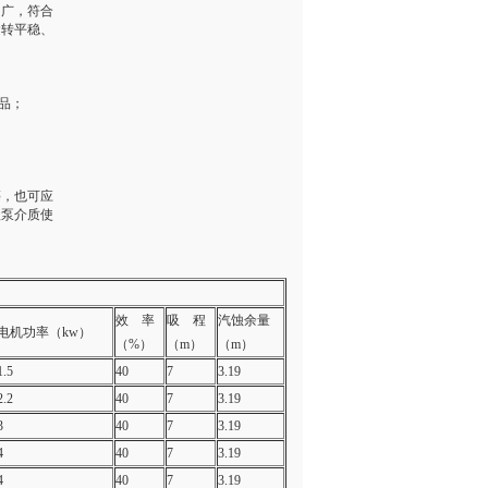
围广，符合
运转平稳、
品；
等，也可应
级泵介质使
效 率
吸 程
汽蚀余量
电机功率（kw）
（%）
（m）
（m）
1.5
40
7
3.19
2.2
40
7
3.19
3
40
7
3.19
4
40
7
3.19
4
40
7
3.19