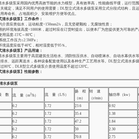
式清水多级泵采用国内优秀高效节能的水力模型，具有效率高，性能曲线平缓，运行范
有关规定，满足不同用户的使用需要；DL型立式清水多级泵采用立式分段式结构，且
使用寿命长、占地面积少、安装维护方便等优点。
式清水多级泵】工作条件：
介质应类似水，运动粘度<150mm2/s，且无坚硬颗粒，无腐蚀性质；
的环境海拔高度<1000米，超过时应在订货时提出，以便本厂为您提供更为可靠的产
用温度-15℃～80℃；
系统工作压力≤2.5MPa；
境温度应低于40℃，相对湿度低于95％。
式清水多级泵】产品用途：
式清水多级泵主要用于高层建筑生活给水、消防恒压供水、自动喷淋水、自动水幕供水
给排水、远距离送水，各种设备配套使用以及各种生产工艺用水等。DL型立式清水多
过80℃，DLR型立式多级泵介质使用温度不超过120℃。
式清水多级泵】性能参数：
清水多级泵
扬 程
转 速
3
级 数
流 量（L/S）
轴功率（kw）
流 量（m
/h）
（m）
（r/min）
6.2
1.72
23.6
0.92
6.2
1.72
35.4
1.38
6.2
1.72
47.2
1.84
6.2
1.72
59
2.30
6.2
1.72
70.8
2.75