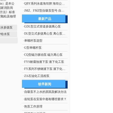
min）是本公
·
QBY系列永嘉海坦牌 海坦公司生产 隔膜泵系列 QBY系列铝合金气动隔膜泵
国家消防局
·
JMZ、FMZ型自吸泵型号 自吸泵概述 JMZ、FMZ型不锈钢移动式自吸泵
试验方法》标准
硬颗粒及物理
最新产品
·
GDL型立式管道多级离心泵
清水多级泵
·
DL型立式多级离心泵 离心泵生产
炉给水泵
·
单螺杆泵选型
·
G型单螺杆泵
·
CQ型磁力驱动泵 磁力离心泵
·
FYS耐腐蚀液下泵 液下化工泵
·
FY系列不锈钢液下泵 液下化工泵
·
ZA石油化工流程泵
较早新闻
·
自吸泵不上水的原因及解决办法
·
齿轮泵在安装中都有哪些要求？
·
热泵工作原理