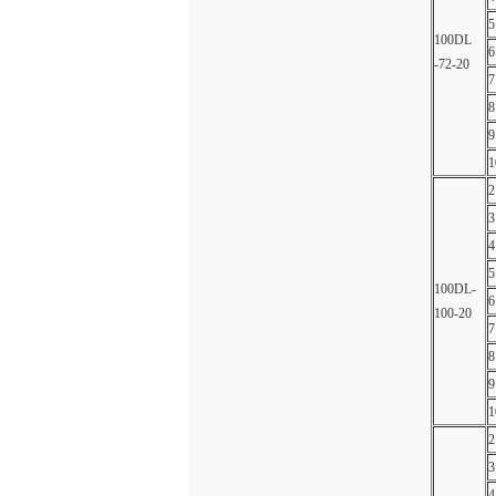
5
100DL
6
-72-20
7
8
9
1
2
3
4
5
100DL-
6
100-20
7
8
9
1
2
3
4