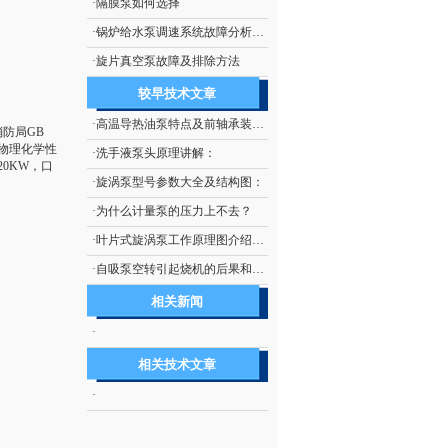
·
隔膜泵如何选择
·
锅炉给水泵调速系统故障分析及处理技术
·
旋片真空泵故障及排除方法
较早技术文章
·
高温导热油泵特点及前轴承装配示意图：
消防局GB
及物理化学性
·
洗手液泵头原理讲解：
20KW，口
·
旋涡泵型号参数大全及结构图：
·
为什么计量泵的压力上不去？
·
叶片式旋涡泵工作原理图介绍及如何使用：
·
自吸泵空转引起烧机的后果和如何防止自吸泵空转：
相关新闻
·
相关技术文章
·