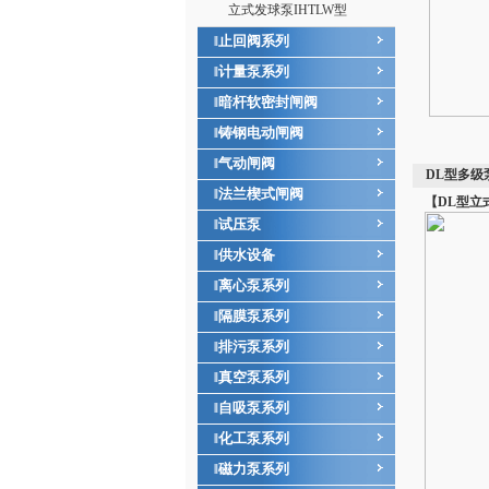
立式发球泵IHTLW型
止回阀系列
‖
计量泵系列
‖
暗杆软密封闸阀
‖
铸钢电动闸阀
‖
气动闸阀
‖
DL型多级
法兰楔式闸阀
‖
【DL型立
试压泵
‖
供水设备
‖
离心泵系列
‖
隔膜泵系列
‖
排污泵系列
‖
真空泵系列
‖
自吸泵系列
‖
化工泵系列
‖
磁力泵系列
‖