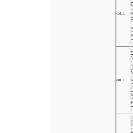
5
65DL
6
7
8
9
1
2
3
4
5
80DL
6
7
8
9
1
2
3
4