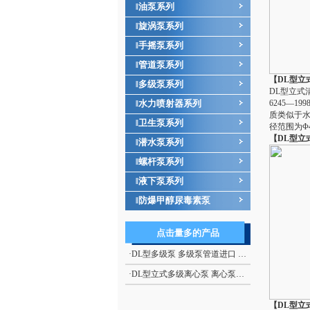
油泵系列
‖
旋涡泵系列
‖
手摇泵系列
‖
管道泵系列
‖
【DL型立
多级泵系列
‖
DL型立式
水力喷射器系列
6245—
‖
质类似于水的
卫生泵系列
‖
径范围为Φ
【DL型立
潜水泵系列
‖
螺杆泵系列
‖
液下泵系列
‖
防爆甲醇尿毒素泵
‖
点击量多的产品
·
DL型多级泵 多级泵管道进口 DL型立式清水多级泵
·
DL型立式多级离心泵 离心泵生产
【DL型立