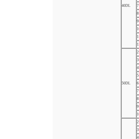
40DL
7
8
9
1
1
1
2
3
4
5
50DL
6
7
8
9
1
2
3
4