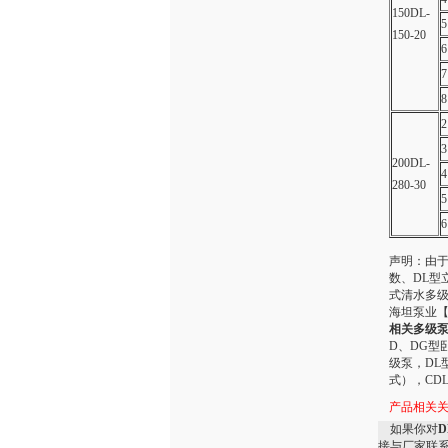
150DL-
5
150-20
6
7
8
2
3
200DL-
4
280-30
5
6
声明：由
数、DL型
式清水多级
海坦泵业【h
相关多级
D、DG型
级泵，DL
式），CD
产品相关
如果你对
接与厂家联