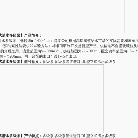
式清水多级泵】产品简介：
清水多级泵（低转速n=1450r/min）是本公司根据高层建筑给水市场的实际需要和国家
1998《消防泵性能要求和试验方法》标准而研制开发是新型产品。供输送不含坚硬颗粒
介质之用。流量范围为5～360m3/h，扬程范围为22～300m，配套功率范围为1.5～2
40～Φ200mm。同一台泵的出口可设1～5个出口。
式清水多级泵】型号意义：
多级泵 多级泵管道进口 DL型立式清水多级泵
式清水多级泵】产品特点：
多级泵 多级泵管道进口 DL型立式清水多级泵