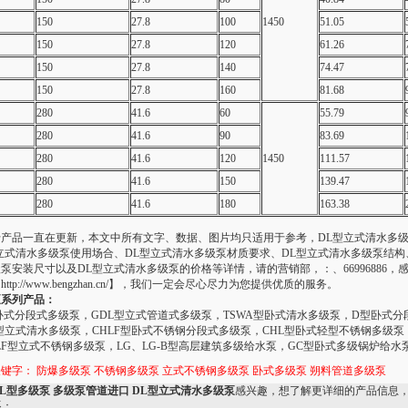
150
27.8
100
1450
51.05
150
27.8
120
61.26
150
27.8
140
74.47
150
27.8
160
81.68
280
41.6
60
55.79
280
41.6
90
83.69
280
41.6
120
1450
111.57
280
41.6
150
139.47
280
41.6
180
163.38
于产品一直在更新，本文中所有文字、数据、图片均只适用于参考，DL型立式清水多
立式清水多级泵使用场合、DL型立式清水多级泵材质要求、DL型立式清水多级泵结构
泵安装尺寸以及DL型立式清水多级泵的价格等详情，请的营销部，：、66996886，
ttp://www.bengzhan.cn/】，我们一定会尽心尽力为您提供优质的服务。
泵系列产品：
卧式分段式多级泵，GDL型立式管道式多级泵，TSWA型卧式清水多级泵，D型卧式分
型立式清水多级泵，CHLF型卧式不锈钢分段式多级泵，CHL型卧式轻型不锈钢多级泵
LF型立式不锈钢多级泵，LG、LG-B型高层建筑多级给水泵，GC型卧式多级锅炉给水
关键字：
防爆多级泵
不锈钢多级泵
立式不锈钢多级泵
卧式多级泵
朔料管道多级泵
DL型多级泵 多级泵管道进口 DL型立式清水多级泵
感兴趣，想了解更详细的产品信息
系：