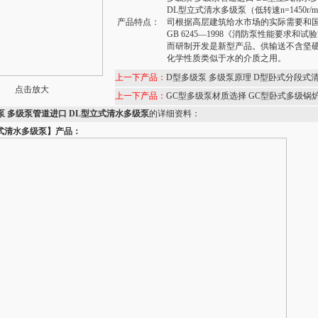
DL型立式清水多级泵（低转速n=1450r/
产品特点：
司根据高层建筑给水市场的实际需要和
GB 6245—1998《消防泵性能要求和
而研制开发是新型产品。供输送不含坚
化学性质类似于水的介质之用。
上一下产品：
D型多级泵 多级泵原理 D型卧式分段式
点击放大
上一下产品：
GC型多级泵材质选择 GC型卧式多级锅
泵 多级泵管道进口 DL型立式清水多级泵
的详细资料：
式清水多级泵】产品：