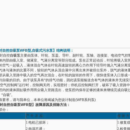
封自控自吸泵
WFB型
,自吸式污水泵】结构说明：
密封自控
自吸泵
主要由泵体、叶轮、泵盖、导叶、副叶轮、泵轴、连接架、电动空气控
体内部由吸入室、储液室、气液分离室等部分组成。泵在正常起动后，叶轮将吸入室
的空气一起吸入，液体混合气体在叶轮高速旋转的离心力作用下经导叶抛入气液分离
气体与液体的比重不同，较轻的气体从混合液中分离出来并被排出泵外，脱气的液体
部从吸入管路中吸入的空气再次混合，在叶轮的旋转的作用下，很快使泵体入口形成
到自吸的目的。由于该泵具有*的排气功能，因此该泵能输送含有气体的液体并无须安
动空气控制阀”运行时，控制阀关闭，实现密封；停机后控制阀打开，破坏了吸入管路
腔内的液体因缸吸作用而众吸入管路流出，使泵腔内保存足够的液体来继续完成自吸
、*自吸”。
殊要求，请与我单位，本单位将竭诚为您设计制造(WFB系列泵)
封自控自吸泵
WFB型
】故障原因及排除方法：
部分：
产 生 原 因
排 除 方
1.电机已损坏；
1.修复
2.电源不通；
2.检查