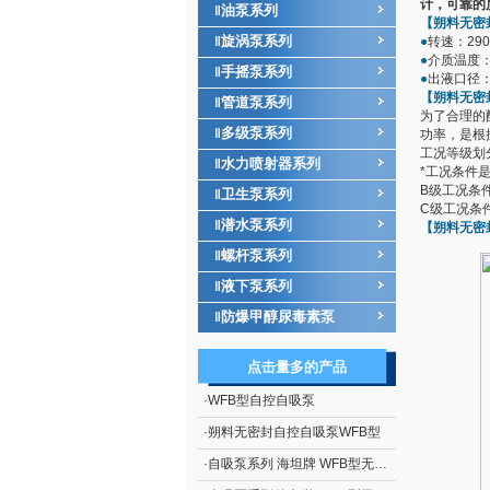
计，可靠的
油泵系列
‖
【朔料无密
旋涡泵系列
‖
●
转速：290
●
介质温度
手摇泵系列
‖
●
出液口径
【朔料无密
管道泵系列
‖
为了合理的
多级泵系列
‖
功率，是根
工况等级划
水力喷射器系列
‖
*工况条件
B级工况条
卫生泵系列
‖
C级工况条
潜水泵系列
‖
【朔料无密
螺杆泵系列
‖
液下泵系列
‖
防爆甲醇尿毒素泵
‖
点击量多的产品
·
WFB型自控自吸泵
·
朔料无密封自控自吸泵WFB型
·
自吸泵系列 海坦牌 WFB型无密封自控自吸泵厂家