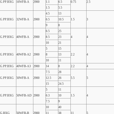
.G.PP.BXG
16WFB-A
2900
1.1
6.5
0.75
2.5
1.5
5.5
4.5
13
.G.PP.BXG
32WFB-A
2900
6.5
10.5
1.5
3
9
8
6.5
25
.G.PP.BXG
40WFB-A
2900
8.5
23
4
4
10
21
5
15
.G.PP.BXG
40WFB-A2
2900
8
13
2.2
4
10
11
.G.PP.BXG
40WFB-A3
2900
14
8
2.2
4
7.5
28
.G.PP.BXG
50WFB-A
2900
12.5
26
5.5
5
15
24.5
5
11
.G.PP.BXG
50WFB-AD
2900
6.3
10
1.5
4
7.5
9
10
40
.G.BXG
50WFB-B
2900
11
38
11
5