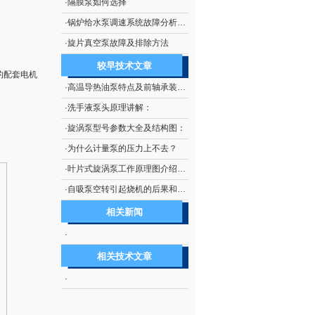
·
隔膜泵如何选择
·
锅炉给水泵调速系统故障分析及处理技术
·
旋片真空泵故障及排除方法
较早技术文章
的配套电机
·
高温导热油泵特点及前轴承装配示意图：
·
洗手液泵头原理讲解：
·
旋涡泵型号参数大全及结构图：
·
为什么计量泵的压力上不去？
·
叶片式旋涡泵工作原理图介绍及如何使用：
·
自吸泵空转引起烧机的后果和如何防止自吸泵空转：
相关新闻
·
相关技术文章
·