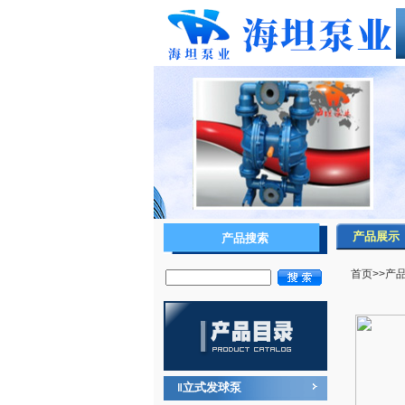
产品展示
产品搜索
首页
>>
产
立式发球泵
‖