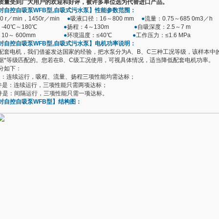
质量受到广大用户的欢迎和好评，被许多单位选为代替进口产品。
封自控自吸泵
WFB型
,自吸式污水泵】性能参数范围：
0 r／min，1450r／min
●
吸液口径：16～800 mm
●
流量：0.75～685 0m3／h
：-40℃～180℃
●
扬程：4～130m
●
自吸深度：2.5～7 m
：10～ 600mm
●
环境温度：≤40℃
●
工作压力：≤1.6 MPa
封自控自吸泵
WFB型
,自吸式污水泵】电机功率说明：
配套电机，我们借鉴发达国家的经验，把水泵分为A、B、C三种工况等级，该样本中
据*等级匹配的。您若在B、C级工况使用，可视具体情况，适当降低配套电机功率。
分如下：
是：连续运行，吸程、流量、扬程三项性能均需达标；
件是：连续运行，三项性能只需两项达标；
件是：间隔运行，三项性能只需一项达标。
封自控自吸泵
WFB型
】结构图：