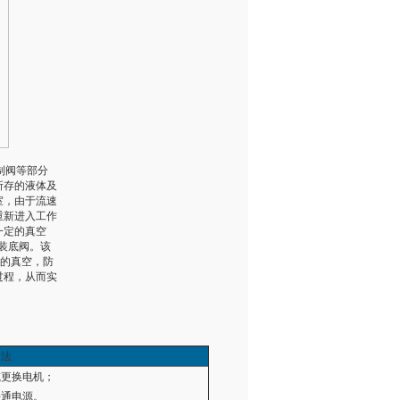
制阀等部分
所存的液体及
室，由于流速
重新进入工作
一定的真空
装底阀。该
中的真空，防
过程，从而实
 法
或更换电机；
接通电源。