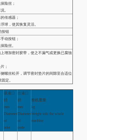
或保险丝；
情况。
坏的传感器；
器浮球，使其恢复灵活。
的按钮
坏手动按钮；
或保险丝。
丝扣上增加密封胶带，使之不漏气或更换已腐蚀
垫片；
阀两侧螺丝松开，调节密封垫片的间隙至合适位
丝固定。
吸液口
出液口
径
径
整机重量
mm
mm
kg
Diameter
Diameter
Weight tofu the whole
of
of
machine
inlet
outle