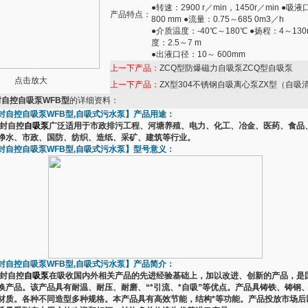
●转速：2900 r／min，1450r／min ●吸
产品特点：
800 mm ●流量：0.75～685 0m3／h
●介质温度：-40℃～180℃ ●扬程：4～130
度：2.5～7 m
●出液口径：10～ 600mm
上一下产品：
ZCQ型防爆磁力自吸泵ZCQ型自吸泵
点击放大
上一下产品：
ZX型304不锈钢自吸离心泵ZX型（自吸
自控自吸泵WFB型
的详细资料：
封自控自吸泵WFB型,自吸式污水泵
】产品用途：
密封自控
自吸泵
广泛适用于市政排污工程、河塘养殖、电力、化工、冶金、医药、食品
净水、市政、国防、纺织、造纸、采矿、建筑等行业。
封自控自吸泵
WFB型
,自吸式污水泵】型号意义：
封自控自吸泵WFB型,自吸式污水泵】产品简介：
密封自控
自吸泵
在吸收国内外相关产品的先进经验基础上，加以改进、创新的产品，是
换产品。该产品具有耐温、耐压、耐磨、“*引流、*自吸”等优点。产品具铸铁、铸钢
材质。各种不同造型多种规格。本产品具有高效节能，结构*等功能。产品投放市场后