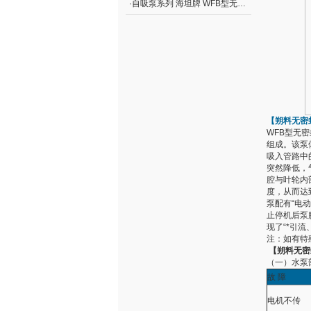
·
自吸泵系列 海坦牌 WFB型无密封自控自吸泵价格
【朔料无密
WFB型无
组成。该泵
吸入管路中
突然降低，
腔与叶轮内
度，从而达
泵配有“电
止停机后泵
现了“*引流
注：如有特
【朔料无密
（一）水泵
故 障
电机不传