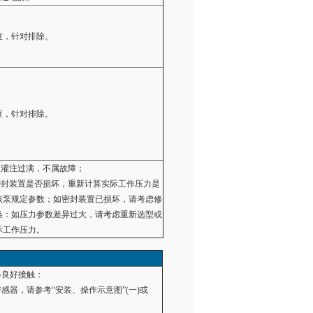
查，针对排除。
查，针对排除。
液灌注过满，不属故障；
查密封装置是否损坏，重新计算实际工作压力是
该泵规定参数；如密封装置已损坏，请考虑修
换：如压力参数差异过大，请考虑重新选型或
际工作压力。
器良好接触：
传感器，请参考“安装、操作示意图”(一)或