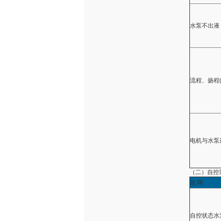
水泵不出液
流程、扬程
电机与水泵
（二）自控
故 障
自控状态水