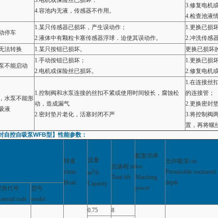
3.电机或保险丝已损坏：
3.修复电机
4.容池内无液，传感器不作用。
4.检查池液
1.某只传感器已损坏，产生误动作；
1.更换已损
动停车
2.液体中有颗粒卡塞传感器浮球．迫使其误动作。
2.冲洗传感
无法转换
1.某只按钮已损坏。
更换已损坏
1.手动按钮已损坏；
1.更换已损
泵不能启动
2.电机或保险丝已损坏。
2.修复电机
1.在连接
1.控制阀和水泵连接的丝扣不紧或使用时间较长，腐蚀松
的连接管；
，水泵不能形
动，造成漏气
2.更换密封
吸液
2.密封垫片老化，活塞封闭不严
3.将控制
置，再将螺
封自控自吸泵
WFB型
】性能参数：
配套功率
流量
转速
允许吸深≤m
总扬程 m
kw
3
r/min
Permissible suctioned
m
/h
Total lift
Matching
Head
depth
Capacity
power
材质代号
型号
aterial code
model
0.75
8