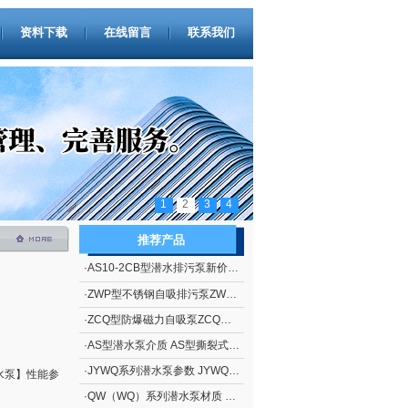
资料下载
在线留言
联系我们
1
2
3
4
推荐产品
·
AS10-2CB型潜水排污泵新价格 撕裂式潜水排污泵AS型 立式排污泵
·
ZWP型不锈钢自吸排污泵ZWP型（自吸污水泵）
·
ZCQ型防爆磁力自吸泵ZCQ型自吸泵
·
AS型潜水泵介质 AS型撕裂式潜水泵
·
JYWQ系列潜水泵参数 JYWQ系列自动搅匀潜水泵
水泵】性能参
·
QW（WQ）系列潜水泵材质 QW（WQ）系列无堵塞潜水排污泵