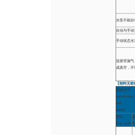
水泵不能自
自动与手动
手动状态水
连接管漏气
成真空，不
【朔料无密
规格型号
specification
and
model
类别
Type code
M