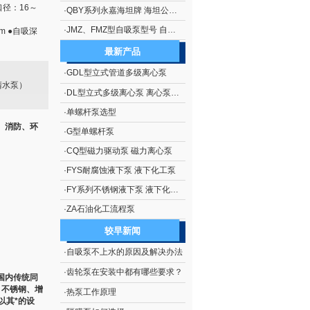
液口径：16～
·
QBY系列永嘉海坦牌 海坦公司生产 隔膜泵系列 QBY系列铝合金气动隔膜泵
·
JMZ、FMZ型自吸泵型号 自吸泵概述 JMZ、FMZ型不锈钢移动式自吸泵
m ●自吸深
最新产品
·
GDL型立式管道多级离心泵
清水泵）
·
DL型立式多级离心泵 离心泵生产
·
单螺杆泵选型
、消防、环
·
G型单螺杆泵
·
CQ型磁力驱动泵 磁力离心泵
·
FYS耐腐蚀液下泵 液下化工泵
·
FY系列不锈钢液下泵 液下化工泵
·
ZA石油化工流程泵
较早新闻
·
自吸泵不上水的原因及解决办法
·
齿轮泵在安装中都有哪些要求？
国内传统同
、不锈钢、增
·
热泵工作原理
以其*的设