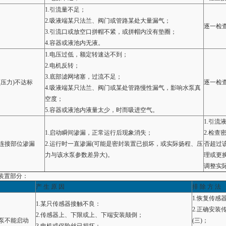
1.引流量不足；
2.吸液端某只法兰、阀门或管路某处大量漏气；
逐一检
3.引流口或放空口拼帽不紧，或拼帽内没有垫圈；
4.容器或液池内无液。
1.电压过低，额定转速达不到；
2.电机反转；
3.底部滤网堵塞，过流不足；
(压力)不达标
逐一检
4.吸液端某只法兰、阀门或某处管路慢性漏气，影响水泵真
空度；
5.容器或液池内液量太少，时而吸进空气。
1.引流
1.启动瞬间渗漏，正常运行后现象消失；
2.检
连接部位渗漏
2.运行时一直渗漏(可能是密封装置已损坏，或实际扬程、压
否超过
力与该水泵参数差异大)。
理或更
调整实
装置部分：
产 生 原 因
排 除 方 法
1.恢复传感
1.某只传感器接触不良：
2.正确安装
2.传感器上、下限或上、下端安装颠倒；
泵不能启动
(三)；