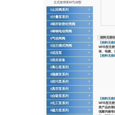
立式发球泵IHTLW型
止回阀系列
‖
计量泵系列
‖
暗杆软密封闸阀
‖
铸钢电动闸阀
‖
朔料无密封
气动闸阀
‖
【
朔料无密
法兰楔式闸阀
‖
WFB型无
保、电镀、
试压泵
‖
【朔料无密
供水设备
‖
离心泵系列
‖
隔膜泵系列
‖
排污泵系列
‖
真空泵系列
‖
自吸泵系列
‖
【朔料无密
化工泵系列
WFB型无
‖
类产品的替
磁力泵系列
‖
强聚丙烯等