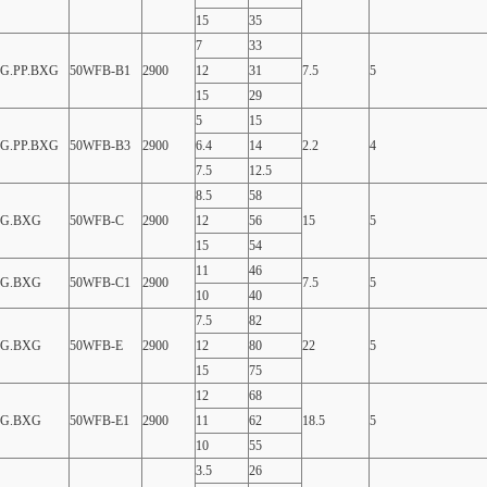
15
35
7
33
.G.PP.BXG
50WFB-B1
2900
12
31
7.5
5
15
29
5
15
.G.PP.BXG
50WFB-B3
2900
6.4
14
2.2
4
7.5
12.5
8.5
58
.G.BXG
50WFB-C
2900
12
56
15
5
15
54
11
46
.G.BXG
50WFB-C1
2900
7.5
5
10
40
7.5
82
.G.BXG
50WFB-E
2900
12
80
22
5
15
75
12
68
.G.BXG
50WFB-E1
2900
11
62
18.5
5
10
55
3.5
26