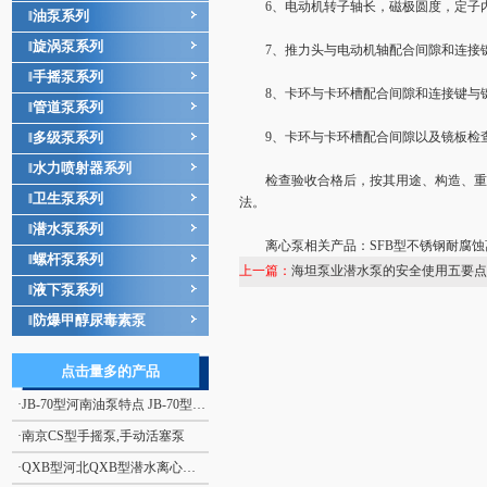
6、电动机转子轴长，磁极圆度，定子
油泵系列
‖
旋涡泵系列
‖
7、推力头与电动机轴配合间隙和连接
手摇泵系列
‖
8、卡环与卡环槽配合间隙和连接键与
管道泵系列
‖
多级泵系列
9、卡环与卡环槽配合间隙以及镜板检
‖
水力喷射器系列
‖
检查验收合格后，按其用途、构造、重量
卫生泵系列
‖
法。
潜水泵系列
‖
离心泵相关产品：SFB型不锈钢耐腐蚀离
螺杆泵系列
‖
上一篇：
海坦泵业潜水泵的安全使用五要点
液下泵系列
‖
防爆甲醇尿毒素泵
‖
点击量多的产品
·
JB-70型河南油泵特点 JB-70型电动、手摇二用计量加油泵
·
南京CS型手摇泵,手动活塞泵
·
QXB型河北QXB型潜水离心式曝气机