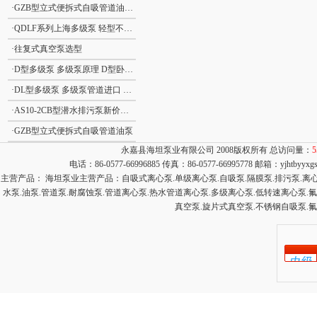
·
GZB型立式便拆式自吸管道油泵GZB型立式自吸泵
·
QDLF系列上海多级泵 轻型不锈钢立式多级离心泵
·
往复式真空泵选型
·
D型多级泵 多级泵原理 D型卧式分段式清水多级泵
·
DL型多级泵 多级泵管道进口 DL型立式清水多级泵
·
AS10-2CB型潜水排污泵新价格 撕裂式潜水排污泵AS型 立式排污泵
·
GZB型立式便拆式自吸管道油泵
永嘉县海坦泵业有限公司 2008版权所有 总访问量：
5
电话：86-0577-66996885 传真：86-0577-66995778 邮箱：
yjhtbyyx
主营产品： 海坦泵业主营产品：自吸式离心泵.单级离心泵.自吸泵.隔膜泵.排污泵.离心泵
水泵.油泵.管道泵.耐腐蚀泵.管道离心泵.热水管道离心泵.多级离心泵.低转速离心泵.
真空泵.旋片式真空泵.不锈钢自吸泵.