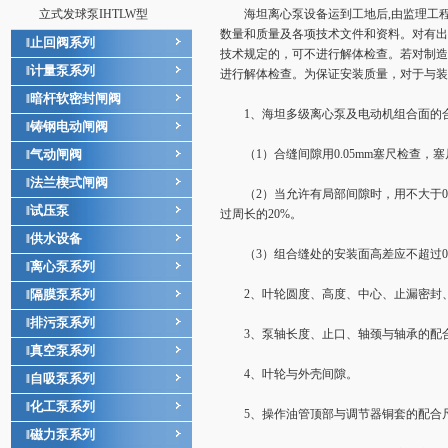
立式发球泵IHTLW型
海坦离心泵设备运到工地后,由监理工程
数量和质量及各项技术文件和资料。对有出
止回阀系列
‖
技术规定的，可不进行解体检查。若对制造
计量泵系列
‖
进行解体检查。为保证安装质量，对于与装
暗杆软密封闸阀
‖
1、海坦多级离心泵及电动机组合面的合
铸钢电动闸阀
‖
气动闸阀
（1）合缝间隙用0.05mm塞尺检查，
‖
法兰楔式闸阀
‖
（2）当允许有局部间隙时，用不大于0.1
试压泵
‖
过周长的20%。
供水设备
‖
（3）组合缝处的安装面高差应不超过0.1
离心泵系列
‖
隔膜泵系列
2、叶轮圆度、高度、中心、止漏密封
‖
排污泵系列
‖
3、泵轴长度、止口、轴颈与轴承的配
真空泵系列
‖
4、叶轮与外壳间隙。
自吸泵系列
‖
化工泵系列
‖
5、操作油管顶部与调节器铜套的配合
磁力泵系列
‖