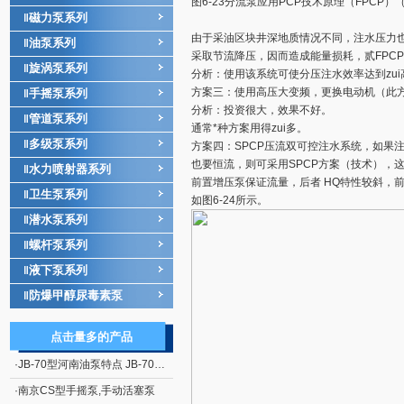
图6-23分流泵应用PCP技术原理（FPCP）
磁力泵系列
‖
由于采油区块井深地质情况不同，注水压力
油泵系列
‖
采取节流降压，因而造成能量损耗，贰FPC
旋涡泵系列
‖
分析：使用该系统可使分压注水效率达到zu
方案三：使用高压大变频，更换电动机（此方
手摇泵系列
‖
分析：投资很大，效果不好。
管道泵系列
‖
通常*种方案用得zui多。
多级泵系列
‖
方案四：SPCP压流双可控注水系统，如果
也要恒流，则可采用SPCP方案（技术），
水力喷射器系列
‖
前置增压泵保证流量，后者 HQ特性较斜，
卫生泵系列
‖
如图6-24所示。
潜水泵系列
‖
螺杆泵系列
‖
液下泵系列
‖
防爆甲醇尿毒素泵
‖
点击量多的产品
·
JB-70型河南油泵特点 JB-70型电动、手摇二用计量加油泵
·
南京CS型手摇泵,手动活塞泵