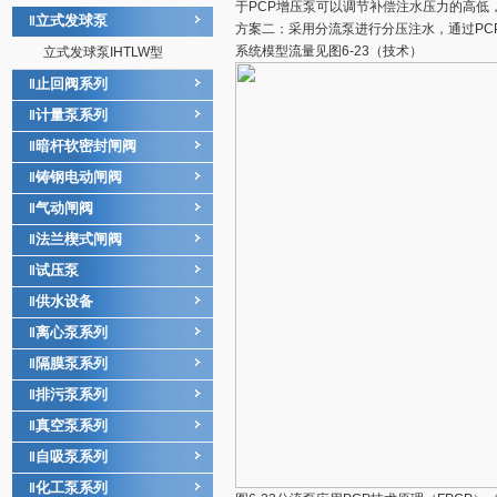
于PCP增压泵可以调节补偿注水压力的高低
立式发球泵
‖
方案二：采用分流泵进行分压注水，通过PC
系统模型流量见图6-23（技术）
立式发球泵IHTLW型
止回阀系列
‖
计量泵系列
‖
暗杆软密封闸阀
‖
铸钢电动闸阀
‖
气动闸阀
‖
法兰楔式闸阀
‖
试压泵
‖
供水设备
‖
离心泵系列
‖
隔膜泵系列
‖
排污泵系列
‖
真空泵系列
‖
自吸泵系列
‖
化工泵系列
‖