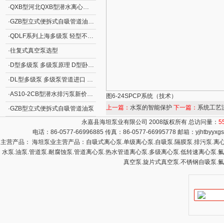
·
QXB型河北QXB型潜水离心式曝气机
·
GZB型立式便拆式自吸管道油泵GZB型立式自吸泵
·
QDLF系列上海多级泵 轻型不锈钢立式多级离心泵
·
往复式真空泵选型
·
D型多级泵 多级泵原理 D型卧式分段式清水多级泵
·
DL型多级泵 多级泵管道进口 DL型立式清水多级泵
·
AS10-2CB型潜水排污泵新价格 撕裂式潜水排污泵AS型 立式排污泵
图6-24SPCP系统（技术）
上一篇：
水泵的智能保护
下一篇：
系统工艺
·
GZB型立式便拆式自吸管道油泵
永嘉县海坦泵业有限公司 2008版权所有 总访问量：
5
电话：86-0577-66996885 传真：86-0577-66995778 邮箱：
yjhtbyyx
主营产品： 海坦泵业主营产品：自吸式离心泵.单级离心泵.自吸泵.隔膜泵.排污泵.离心泵
水泵.油泵.管道泵.耐腐蚀泵.管道离心泵.热水管道离心泵.多级离心泵.低转速离心泵.
真空泵.旋片式真空泵.不锈钢自吸泵.