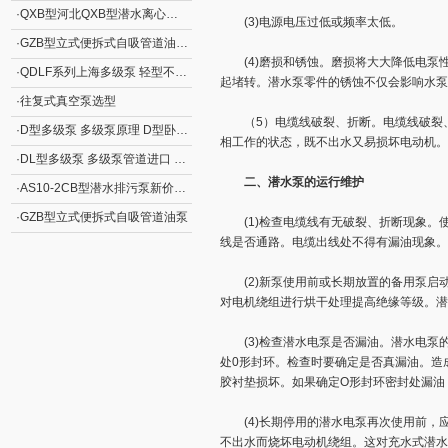
·
QXB型河北QXB型潜水离心式曝气机
(3)电源电压过低或频率太低。
·
GZB型立式便拆式自吸管道油泵GZB型立式自吸泵
(4)磨损和锈蚀。磨损将大大降低电泵
·
QDLF系列上海多级泵 轻型不锈钢立式多级离心泵
起堵转。潜水泵零件的锈蚀不仅会影响水泵
·
往复式真空泵选型
（5）电缆线破裂、折断。电缆线破裂、
·
D型多级泵 多级泵原理 D型卧式分段式清水多级泵
相工作的状态，既不出水又易损坏电动机。
·
DL型多级泵 多级泵管道进口 DL型立式清水多级泵
二、潜水泵的运行维护
·
AS10-2CB型潜水排污泵新价格 撕裂式潜水排污泵AS型 立式排污泵
·
GZB型立式便拆式自吸管道油泵
(1)检查电缆线有无破裂、折断现象。
线是否通路。电缆出线处不得有漏油现象。
(2)新泵使用前或长期放置的备用泵启动
对电机绕组进行烘干处理提高绝缘等级。潜
(3)检查潜水电泵是否漏油。潜水电泵
处0形封环。检查时要确定是否真漏油。造
胶衬垫损坏。如果确定O形封环密封处漏油
(4)长期停用的潜水电泵再次使用前，应
不出水而烧坏电动机绕组。这对充水式潜水