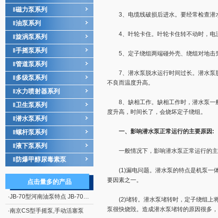
磁力泵系列
‖
3、电缆线破损后进水。要经常检查潜
油泵系列
‖
4、叶轮卡住。叶轮卡住转不动时，电流
旋涡泵系列
‖
手摇泵系列
‖
5、定子绕组两端碰外壳、绕组对地击穿。
管道泵系列
‖
7、潜水泵脱水运行时间过长。潜水泵脱
多级泵系列
‖
不良而温度升高。
水力喷射器系列
‖
8、缺相工作。缺相工作时，潜水泵一般
卫生泵系列
‖
度升高，时间长了，会烧坏定子绕组。
潜水泵系列
‖
一、影响潜水泵正常运行的主要原因:
螺杆泵系列
‖
液下泵系列
‖
一般情况下，影响潜水泵正常运行的主
防爆甲醇尿毒素泵
‖
(1)漏电问题。潜水泵的特点是机泵一
要因素之一。
点击量多的产品
·
JB-70型河南油泵特点 JB-70型电动、手摇二用计量加油泵
(2)堵转。潜水泵堵转时，定子绕组上将
泵很快烧毁。造成潜水泵堵转的原因很多，
·
南京CS型手摇泵,手动活塞泵