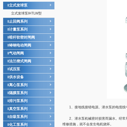
立式发球泵
‖
立式发球泵IHTLW型
止回阀系列
‖
计量泵系列
‖
暗杆软密封闸阀
‖
铸钢电动闸阀
‖
气动闸阀
‖
法兰楔式闸阀
‖
试压泵
‖
供水设备
‖
离心泵系列
‖
隔膜泵系列
‖
排污泵系列
‖
1、接地线接错电源。潜水泵的电缆线中
真空泵系列
‖
自吸泵系列
‖
2、潜水泵机械密封损害而漏水。经常用
维修措施，就不会发生电机烧坏。
化工泵系列
‖