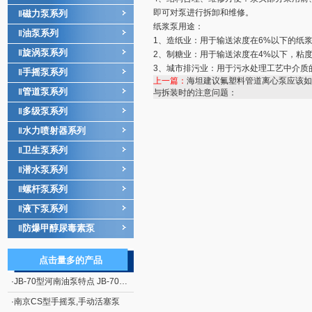
即可对泵进行拆卸和维修。
磁力泵系列
‖
纸浆泵用途：
油泵系列
‖
1、造纸业：用于输送浓度在6%以下的纸
旋涡泵系列
‖
2、制糖业：用于输送浓度在4%以下，粘度在
3、城市排污业：用于污水处理工艺中介质
手摇泵系列
‖
上一篇：
海坦建议氟塑料管道离心泵应该如
管道泵系列
‖
与拆装时的注意问题：
多级泵系列
‖
水力喷射器系列
‖
卫生泵系列
‖
潜水泵系列
‖
螺杆泵系列
‖
液下泵系列
‖
防爆甲醇尿毒素泵
‖
点击量多的产品
·
JB-70型河南油泵特点 JB-70型电动、手摇二用计量加油泵
·
南京CS型手摇泵,手动活塞泵