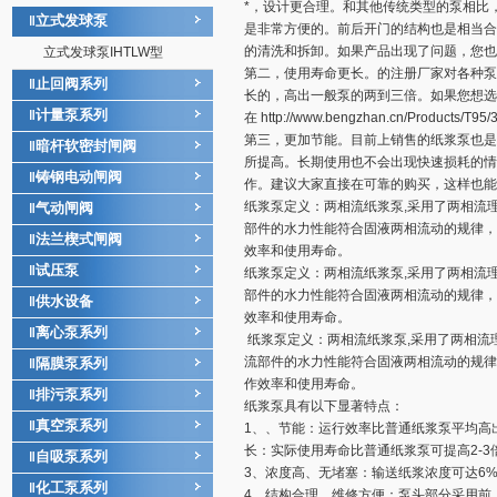
*，设计更合理。和其他传统类型的泵相比
立式发球泵
‖
是非常方便的。前后开门的结构也是相当合
的清洗和拆卸。如果产品出现了问题，您也
立式发球泵IHTLW型
第二，使用寿命更长。的注册厂家对各种泵
止回阀系列
‖
长的，高出一般泵的两到三倍。如果您想选
计量泵系列
‖
在 http://www.bengzhan.cn/Products/
第三，更加节能。目前上销售的纸浆泵也是
暗杆软密封闸阀
‖
所提高。长期使用也不会出现快速损耗的情
铸钢电动闸阀
‖
作。建议大家直接在可靠的购买，这样也能
纸浆泵定义：两相流纸浆泵,采用了两相流
气动闸阀
‖
部件的水力性能符合固液两相流动的规律，
法兰楔式闸阀
‖
效率和使用寿命。
试压泵
‖
纸浆泵定义：两相流纸浆泵,采用了两相流
部件的水力性能符合固液两相流动的规律，
供水设备
‖
效率和使用寿命。
离心泵系列
‖
纸浆泵定义：两相流纸浆泵,采用了两相流
流部件的水力性能符合固液两相流动的规律
隔膜泵系列
‖
作效率和使用寿命。
排污泵系列
‖
纸浆泵具有以下显著特点：
真空泵系列
‖
1、、节能：运行效率比普通纸浆泵平均高出3
长：实际使用寿命比普通纸浆泵可提高2-3
自吸泵系列
‖
3、浓度高、无堵塞：输送纸浆浓度可达6
化工泵系列
‖
4、结构合理、维修方便：泵头部分采用前