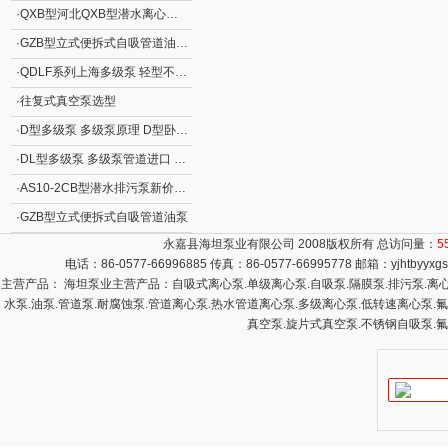
·
QXB型河北QXB型潜水离心式曝气机
·
GZB型立式便拆式自吸管道油泵GZB型立式自吸泵
·
QDLF系列上海多级泵 轻型不锈钢立式多级离心泵
·
往复式真空泵选型
·
D型多级泵 多级泵原理 D型卧式分段式清水多级泵
·
DL型多级泵 多级泵管道进口 DL型立式清水多级泵
·
AS10-2CB型潜水排污泵新价格 撕裂式潜水排污泵AS型 立式排污泵
·
GZB型立式便拆式自吸管道油泵
永嘉县海坦泵业有限公司 2008版权所有 总访问量：
5
电话：86-0577-66996885 传真：86-0577-66995778 邮箱：
yjhtbyyx
主营产品： 海坦泵业主营产品：自吸式离心泵.单级离心泵.自吸泵.隔膜泵.排污泵.离心泵
水泵.油泵.管道泵.耐腐蚀泵.管道离心泵.热水管道离心泵.多级离心泵.低转速离心泵.
真空泵.旋片式真空泵.不锈钢自吸泵.