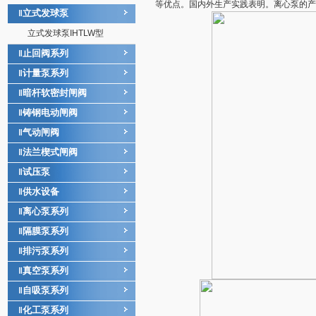
等优点。国内外生产实践表明。离心泵的产值
立式发球泵
‖
立式发球泵IHTLW型
止回阀系列
‖
计量泵系列
‖
暗杆软密封闸阀
‖
铸钢电动闸阀
‖
气动闸阀
‖
法兰楔式闸阀
‖
试压泵
‖
供水设备
‖
离心泵系列
‖
隔膜泵系列
‖
排污泵系列
‖
真空泵系列
‖
自吸泵系列
‖
化工泵系列
‖