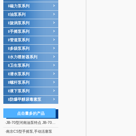
磁力泵系列
‖
油泵系列
‖
旋涡泵系列
‖
手摇泵系列
‖
管道泵系列
‖
多级泵系列
‖
水力喷射器系列
‖
卫生泵系列
‖
潜水泵系列
‖
螺杆泵系列
‖
液下泵系列
‖
防爆甲醇尿毒素泵
‖
点击量多的产品
·
JB-70型河南油泵特点 JB-70型电动、手摇二用计量加油泵
·
南京CS型手摇泵,手动活塞泵