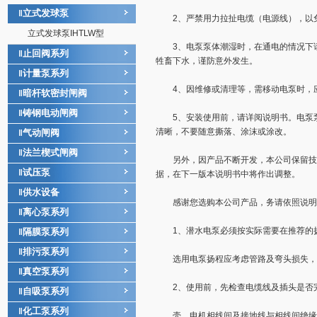
立式发球泵
‖
2、严禁用力拉扯电缆（电源线），以免
立式发球泵IHTLW型
3、电泵泵体潮湿时，在通电的情况下请
止回阀系列
‖
牲畜下水，谨防意外发生。
计量泵系列
‖
4、因维修或清理等，需移动电泵时，
暗杆软密封闸阀
‖
铸钢电动闸阀
‖
5、安装使用前，请详阅说明书。电泵泵
清晰，不要随意撕落、涂沫或涂改。
气动闸阀
‖
法兰楔式闸阀
‖
另外，因产品不断开发，本公司保留技术
试压泵
‖
据，在下一版本说明书中将作出调整。
供水设备
‖
感谢您选购本公司产品，务请依照说明
离心泵系列
‖
1、潜水电泵必须按实际需要在推荐的扬
隔膜泵系列
‖
排污泵系列
‖
选用电泵扬程应考虑管路及弯头损失，一
真空泵系列
‖
2、使用前，先检查电缆线及插头是否完
自吸泵系列
‖
化工泵系列
‖
壳。电机相线间及接地线与相线间绝缘电