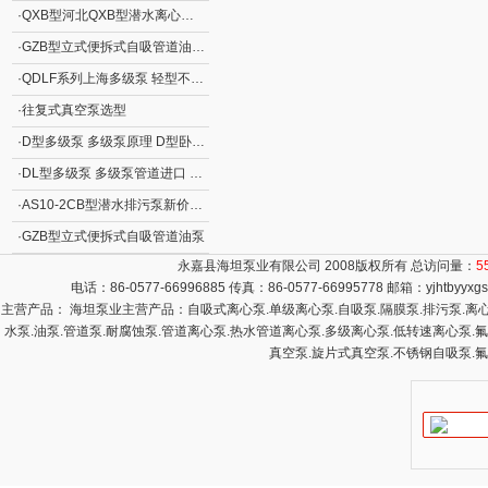
·
QXB型河北QXB型潜水离心式曝气机
·
GZB型立式便拆式自吸管道油泵GZB型立式自吸泵
·
QDLF系列上海多级泵 轻型不锈钢立式多级离心泵
·
往复式真空泵选型
·
D型多级泵 多级泵原理 D型卧式分段式清水多级泵
·
DL型多级泵 多级泵管道进口 DL型立式清水多级泵
·
AS10-2CB型潜水排污泵新价格 撕裂式潜水排污泵AS型 立式排污泵
·
GZB型立式便拆式自吸管道油泵
永嘉县海坦泵业有限公司 2008版权所有 总访问量：
5
电话：86-0577-66996885 传真：86-0577-66995778 邮箱：
yjhtbyyx
主营产品： 海坦泵业主营产品：自吸式离心泵.单级离心泵.自吸泵.隔膜泵.排污泵.离心泵
水泵.油泵.管道泵.耐腐蚀泵.管道离心泵.热水管道离心泵.多级离心泵.低转速离心泵.
真空泵.旋片式真空泵.不锈钢自吸泵.