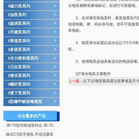
台电泵都附有接地标记，应进行可靠接地。
磁力泵系列
‖
油泵系列
‖
3、在河塘安装电泵时，垂直放置在竹篓
旋涡泵系列
‖
或借助船、桥、码头等吊放。切不可直接置
坏电机。
手摇泵系列
‖
管道泵系列
‖
4、电泵潜水浓度以动水位以下0.5-5
机。
多级泵系列
‖
水力喷射器系列
‖
5、使用电泵必须具备适当的电源容量。
卫生泵系列
‖
QY潜水电泵主要配件
潜水泵系列
‖
上一篇：
以下10项安装高度注意事项及尺
螺杆泵系列
‖
液下泵系列
‖
防爆甲醇尿毒素泵
‖
点击量多的产品
·
JB-70型河南油泵特点 JB-70型电动、手摇二用计量加油泵
·
南京CS型手摇泵,手动活塞泵