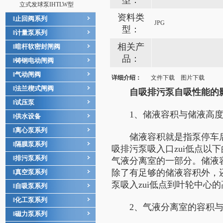
型：
立式发球泵IHTLW型
资料类
止回阀系列
‖
JPG
型：
计量泵系列
‖
相关产
暗杆软密封闸阀
‖
品：
铸钢电动闸阀
‖
气动闸阀
‖
详细介绍：
文件下载
图片下载
法兰楔式闸阀
‖
自吸排污泵自吸性能的
试压泵
‖
1、储液容积与储液高度
供水设备
‖
离心泵系列
‖
储液容积就是指泵停车后,
隔膜泵系列
‖
吸排污泵吸入口zui低点以
排污泵系列
‖
气液分离室的一部分。储液
除了有足够的储液容积外，
真空泵系列
‖
泵吸入zui低点到叶轮中心
自吸泵系列
‖
化工泵系列
‖
2、气液分离室的容积与
磁力泵系列
‖