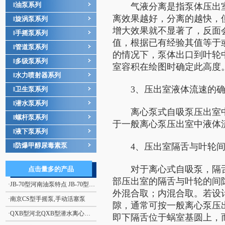
油泵系列
‖
气液分离是指泵体压出室
离效果越好，分离的越快，
旋涡泵系列
‖
增大效果就不显著了，反面
手摇泵系列
‖
值，根据已有经验其值等于
管道泵系列
‖
的情况下，泵体出口到叶轮
多级泵系列
‖
室容积在绘图时确定此高度
水力喷射器系列
‖
3、压出室液体流速的确
卫生泵系列
‖
潜水泵系列
‖
离心泵式自吸泵压出室中
螺杆泵系列
‖
于一般离心泵压出室中液体流速
液下泵系列
‖
防爆甲醇尿毒素泵
4、压出室隔舌与叶轮间
‖
对于离心式自吸泵，隔舌
点击量多的产品
部压出室的隔舌与叶轮的间
·
JB-70型河南油泵特点 JB-70型电动、手摇二用计量加油泵
外混合取；内混合取。若设
·
南京CS型手摇泵,手动活塞泵
隙，通常可按一般离心泵压
·
QXB型河北QXB型潜水离心式曝气机
即下隔舌位于蜗室基圆上，