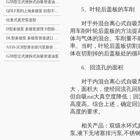
·
GZB型立式便拆式自吸管道油泵GZB型立式自吸泵
5、叶轮后盖板的车削
·
QDLF系列上海多级泵 轻型不锈钢立式多级离心泵
·
往复式真空泵选型
对于外混合离心式自吸泵,
·
D型多级泵 多级泵原理 D型卧式分段式清水多级泵
用车削叶轮后盖板的方法提
体与气体的混合。车削量不
·
DL型多级泵 多级泵管道进口 DL型立式清水多级泵
率。当时，叶轮后盖板切割
·
AS10-2CB型潜水排污泵新价格 撕裂式潜水排污泵AS型 立式排污泵
体在切割掉的后盖板处的循
·
GZB型立式便拆式自吸管道油泵
6、回流孔的面积
对于内混合离心式自吸泵
大，面积大，使经回流孔回
但自吸zui大真空度降低；
高度高。综合上述，确定回
高度的要求。
相关产品：双级水环式真空
泵,液下无堵塞排污泵,不锈