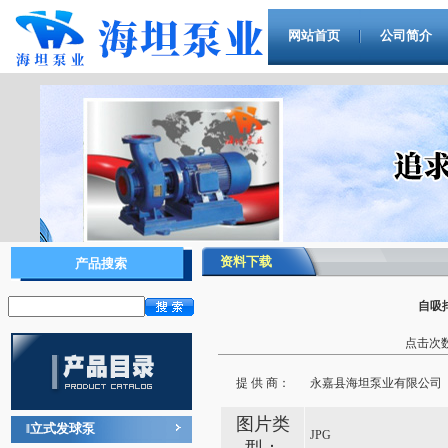
网站首页
公司简介
资料下载
产品搜索
自吸
点击次数：
提 供 商：
永嘉县海坦泵业有限公司
图片类
立式发球泵
‖
JPG