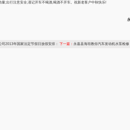
量;出行注意安全,谨记开车不喝酒,喝酒不开车。祝新老客户中秋快乐!
永嘉县海坦
2013年
公司2013年国家法定节假日放假安排：
下一篇：
永嘉县海坦教你汽车发动机水泵检修