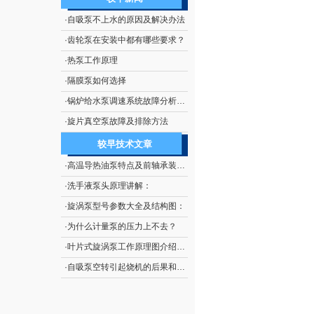
·
自吸泵不上水的原因及解决办法
·
齿轮泵在安装中都有哪些要求？
·
热泵工作原理
·
隔膜泵如何选择
·
锅炉给水泵调速系统故障分析及处理技术
·
旋片真空泵故障及排除方法
较早技术文章
·
高温导热油泵特点及前轴承装配示意图：
·
洗手液泵头原理讲解：
·
旋涡泵型号参数大全及结构图：
·
为什么计量泵的压力上不去？
·
叶片式旋涡泵工作原理图介绍及如何使用：
·
自吸泵空转引起烧机的后果和如何防止自吸泵空转：