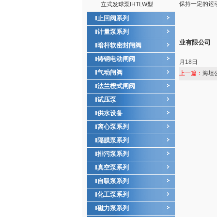
保持一定的运动
立式发球泵IHTLW型
止回阀系列
‖
计量泵系列
‖
业有限公司
暗杆软密封闸阀
‖
铸钢电动闸阀
‖
月18日
气动闸阀
‖
上一篇：
海坦
法兰楔式闸阀
‖
试压泵
‖
供水设备
‖
离心泵系列
‖
隔膜泵系列
‖
排污泵系列
‖
真空泵系列
‖
自吸泵系列
‖
化工泵系列
‖
磁力泵系列
‖