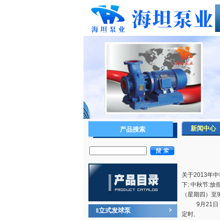
新闻中心
产品搜索
关于2013年
下: 中秋节:放
（星期四）至9
9月21日（
立式发球泵
‖
定时,