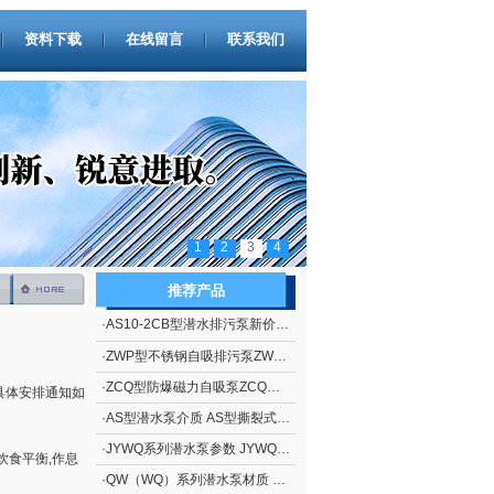
资料下载
在线留言
联系我们
1
2
3
4
推荐产品
·
AS10-2CB型潜水排污泵新价格 撕裂式潜水排污泵AS型 立式排污泵
·
ZWP型不锈钢自吸排污泵ZWP型（自吸污水泵）
·
ZCQ型防爆磁力自吸泵ZCQ型自吸泵
节具体安排通知如
·
AS型潜水泵介质 AS型撕裂式潜水泵
·
JYWQ系列潜水泵参数 JYWQ系列自动搅匀潜水泵
饮食平衡,作息
·
QW（WQ）系列潜水泵材质 QW（WQ）系列无堵塞潜水排污泵