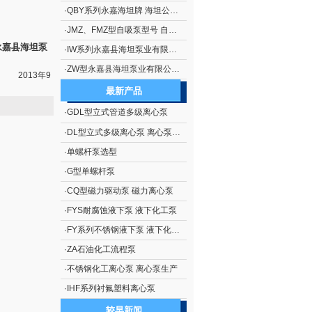
·
QBY系列永嘉海坦牌 海坦公司生产 隔膜泵系列 QBY系列铝合金气动隔膜泵
·
JMZ、FMZ型自吸泵型号 自吸泵概述 JMZ、FMZ型不锈钢移动式自吸泵
泵
·
IW系列永嘉县海坦泵业有限公司生产 IW系列直连式单级旋涡泵
·
ZW型永嘉县海坦泵业有限公司制造 ZW型无堵塞自吸排污泵
9
最新产品
·
GDL型立式管道多级离心泵
·
DL型立式多级离心泵 离心泵生产
·
单螺杆泵选型
·
G型单螺杆泵
·
CQ型磁力驱动泵 磁力离心泵
·
FYS耐腐蚀液下泵 液下化工泵
·
FY系列不锈钢液下泵 液下化工泵
·
ZA石油化工流程泵
·
不锈钢化工离心泵 离心泵生产
·
IHF系列衬氟塑料离心泵
较早新闻