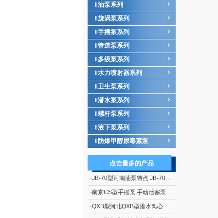
油泵系列
‖
旋涡泵系列
‖
手摇泵系列
‖
管道泵系列
‖
多级泵系列
‖
水力喷射器系列
‖
卫生泵系列
‖
潜水泵系列
‖
螺杆泵系列
‖
液下泵系列
‖
防爆甲醇尿毒素泵
‖
点击量多的产品
·
JB-70型河南油泵特点 JB-70型电动、手摇二用计量加油泵
·
南京CS型手摇泵,手动活塞泵
·
QXB型河北QXB型潜水离心式曝气机