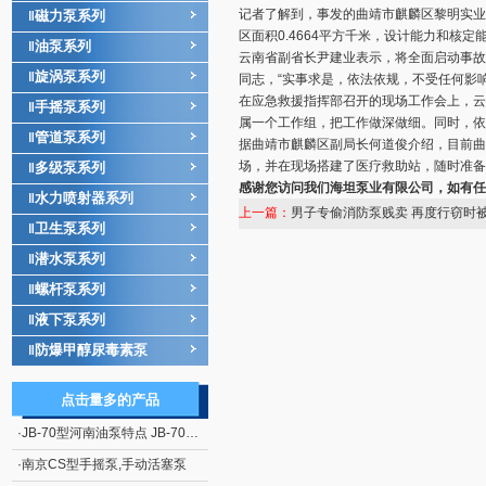
记者了解到，事发的曲靖市麒麟区黎明实业
磁力泵系列
‖
区面积0.4664平方千米，设计能力和核
油泵系列
‖
云南省副省长尹建业表示，将全面启动事故
旋涡泵系列
‖
同志，“实事求是，依法依规，不受任何影
在应急救援指挥部召开的现场工作会上，云
手摇泵系列
‖
属一个工作组，把工作做深做细。同时，依
管道泵系列
‖
据曲靖市麒麟区副局长何道俊介绍，目前曲
场，并在现场搭建了医疗救助站，随时准备
多级泵系列
‖
感谢您访问我们海坦泵业有限公司，如有任
水力喷射器系列
‖
上一篇：
男子专偷消防泵贱卖 再度行窃时
卫生泵系列
‖
潜水泵系列
‖
螺杆泵系列
‖
液下泵系列
‖
防爆甲醇尿毒素泵
‖
点击量多的产品
·
JB-70型河南油泵特点 JB-70型电动、手摇二用计量加油泵
·
南京CS型手摇泵,手动活塞泵