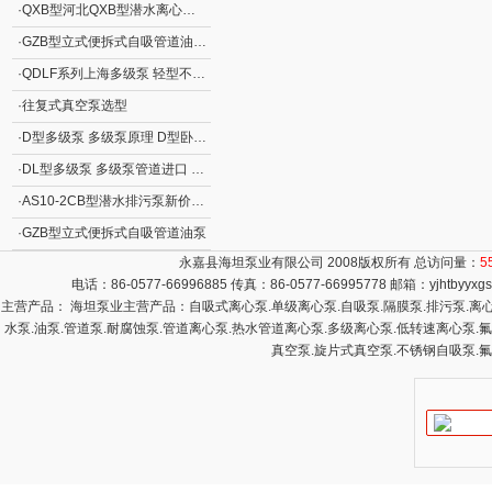
·
QXB型河北QXB型潜水离心式曝气机
·
GZB型立式便拆式自吸管道油泵GZB型立式自吸泵
·
QDLF系列上海多级泵 轻型不锈钢立式多级离心泵
·
往复式真空泵选型
·
D型多级泵 多级泵原理 D型卧式分段式清水多级泵
·
DL型多级泵 多级泵管道进口 DL型立式清水多级泵
·
AS10-2CB型潜水排污泵新价格 撕裂式潜水排污泵AS型 立式排污泵
·
GZB型立式便拆式自吸管道油泵
永嘉县海坦泵业有限公司 2008版权所有 总访问量：
5
电话：86-0577-66996885 传真：86-0577-66995778 邮箱：
yjhtbyyx
主营产品： 海坦泵业主营产品：自吸式离心泵.单级离心泵.自吸泵.隔膜泵.排污泵.离心泵
水泵.油泵.管道泵.耐腐蚀泵.管道离心泵.热水管道离心泵.多级离心泵.低转速离心泵.
真空泵.旋片式真空泵.不锈钢自吸泵.