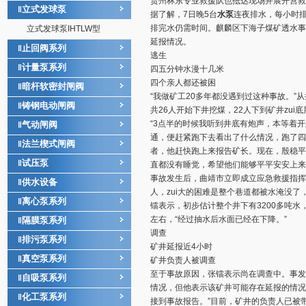
贵州林东专业救援队也抵达现场并展开营救
立式发球泵
‖
据了解，7日晚5台
水泵
连夜排水，每小时排
排完水仍需时间。麒麟区下海子煤矿透水事
立式发球泵IHTLW型
延报情况。
止回阀系列
‖
逃生
计量泵系列
‖
四五分钟水漫十几米
四个亲人都还被困
暗杆软密封闸阀
‖
“我做矿工20多年都没遇到过这种事故。”
铸钢电动闸阀
‖
共26人开始下井挖煤，22人下到矿井zu
“3点半的时候我听到井底有炮声，本等着
气动闸阀
‖
通，便赶紧跑下去看出了什么情况，跑了四
法兰楔式闸阀
‖
者，他赶快跑上来报告矿长。现在，殷稳平
试压泵
‖
直都没有睡觉，希望他们能够平平安安上来
事故发生后，曲靖市立即成立应急救援指挥
供水设备
‖
人，zui大的困难是整个巷道都被水淹没了
离心泵系列
‖
镭表示，初步估计整个井下有3200多吨水
左右，“经过抽水后水面已经在下降。”
隔膜泵系列
‖
调查
排污泵系列
‖
矿井延报近4小时
真空泵系列
‖
矿井负责人被调查
至于事故原因，张镭表示尚在调查中。事发
自吸泵系列
‖
情况，但他表示该矿井可能存在延报的情况。
化工泵系列
‖
接到事故报告。”目前，矿井的负责人已被