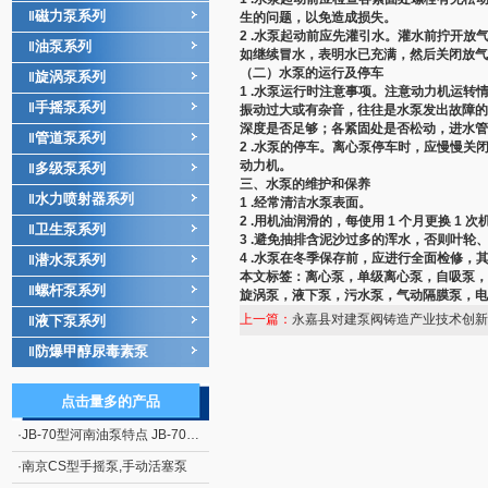
磁力泵系列
‖
生的问题，以免造成损失。
2 .
水泵
起动前应先灌引水。灌水前拧开放
油泵系列
‖
如继续冒水，表明水已充满，然后关闭放气
（二）
水泵
的运行及停车
旋涡泵系列
‖
1 .
水泵
运行时注意事项。注意动力机运转
手摇泵系列
‖
振动过大或有杂音，往往是水泵发出故障的
深度是否足够；各紧固处是否松动，进水管
管道泵系列
‖
2 .水泵的停车。离心泵停车时，应慢慢关
动力机。
多级泵系列
‖
三、
水泵
的维护和保养
水力喷射器系列
‖
1 .经常清洁水泵表面。
2 .用机油润滑的，每使用 1 个月更换 1
卫生泵系列
‖
3 .避免抽排含泥沙过多的浑水，否则叶轮
4 .水泵在冬季保存前，应进行全面检修
潜水泵系列
‖
本文标签：
离心泵
，单级
离心泵
，
自吸泵
，
螺杆泵系列
‖
旋涡泵
，
液下泵
，
污水泵
，气动
隔膜泵
，电
上一篇：
永嘉县对建泵阀铸造产业技术创
液下泵系列
‖
防爆甲醇尿毒素泵
‖
点击量多的产品
·
JB-70型河南油泵特点 JB-70型电动、手摇二用计量加油泵
·
南京CS型手摇泵,手动活塞泵