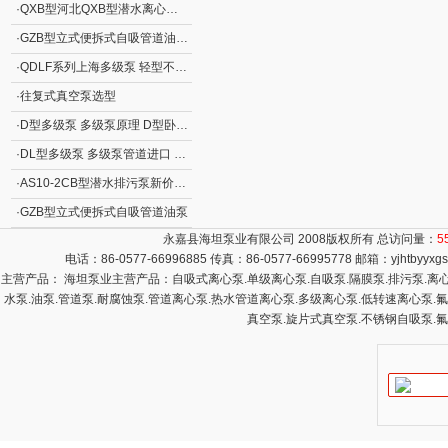
·
QXB型河北QXB型潜水离心式曝气机
·
GZB型立式便拆式自吸管道油泵GZB型立式自吸泵
·
QDLF系列上海多级泵 轻型不锈钢立式多级离心泵
·
往复式真空泵选型
·
D型多级泵 多级泵原理 D型卧式分段式清水多级泵
·
DL型多级泵 多级泵管道进口 DL型立式清水多级泵
·
AS10-2CB型潜水排污泵新价格 撕裂式潜水排污泵AS型 立式排污泵
·
GZB型立式便拆式自吸管道油泵
永嘉县海坦泵业有限公司 2008版权所有 总访问量：
5
电话：86-0577-66996885 传真：86-0577-66995778 邮箱：
yjhtbyyx
主营产品： 海坦泵业主营产品：自吸式离心泵.单级离心泵.自吸泵.隔膜泵.排污泵.离心泵
水泵.油泵.管道泵.耐腐蚀泵.管道离心泵.热水管道离心泵.多级离心泵.低转速离心泵.
真空泵.旋片式真空泵.不锈钢自吸泵.