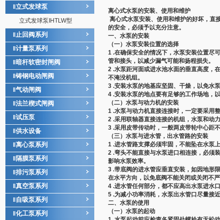
立式发球泵
‖
离心式
水泵
的安装、使用和维护
离心式
水泵
安装、使用和维护的好坏，直
立式发球泵IHTLW型
的安全，必须予以充分注意。
止回阀系列
‖
一、
水泵
的安装
（一）
水泵
安装位置的选择
计量泵系列
‖
1 .在确保安全的情况下，
水泵
安装位置尽
管和接头，以减少漏气可能和扬程损失。
暗杆软密封闸阀
‖
2 .
水泵
距河面或进水池水面的垂直高度，在z
铸钢电动闸阀
‖
不淹没机组。
3 .安装
水泵
的地基应坚固、干燥，以免水
气动闸阀
‖
4 .安装
水泵
的地点要有足够的工作场地，
（二）
水泵
与动力机的安装
法兰楔式闸阀
‖
1 .
水泵
与动力机直接连接时，一定要采用
试压泵
‖
2 .采用联轴器直接连接的机组，水泵和
3 .采用皮带传动时，一般两皮带轮中心距
供水设备
‖
（三）
水泵
与进水管，出水管路的安装
离心泵系列
1 .进水管路支撑必须牢固，不能坠在水泵
‖
2 .弯头不能直接与水泵进口相连接，必
隔膜泵系列
‖
影响水泵效率。
3 .带底阀的进水管应垂直安装，如因地形
排污泵系列
‖
在水平方向，以免底阀不能关闭或关闭不严
真空泵系列
‖
4 .进水管任何部分，都不应高出水泵进
5 .为减小功率消耗，水泵出水管口尽量
自吸泵系列
‖
二、
水泵
的使用
（一）
水泵
的起动
化工泵系列
‖
1 .
水泵
起动前应检查各紧固处螺栓有无松