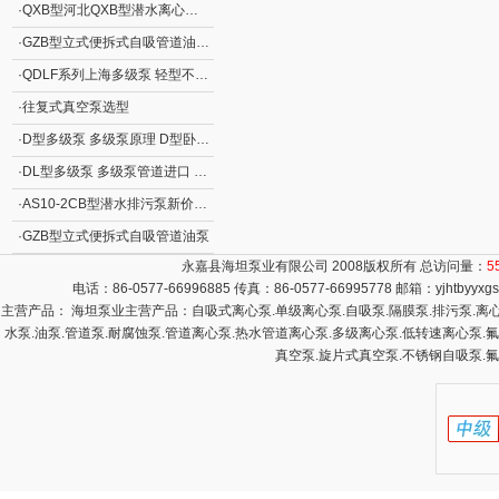
·
QXB型河北QXB型潜水离心式曝气机
·
GZB型立式便拆式自吸管道油泵GZB型立式自吸泵
·
QDLF系列上海多级泵 轻型不锈钢立式多级离心泵
·
往复式真空泵选型
·
D型多级泵 多级泵原理 D型卧式分段式清水多级泵
·
DL型多级泵 多级泵管道进口 DL型立式清水多级泵
·
AS10-2CB型潜水排污泵新价格 撕裂式潜水排污泵AS型 立式排污泵
·
GZB型立式便拆式自吸管道油泵
永嘉县海坦泵业有限公司 2008版权所有 总访问量：
5
电话：86-0577-66996885 传真：86-0577-66995778 邮箱：
yjhtbyyx
主营产品： 海坦泵业主营产品：自吸式离心泵.单级离心泵.自吸泵.隔膜泵.排污泵.离心泵
水泵.油泵.管道泵.耐腐蚀泵.管道离心泵.热水管道离心泵.多级离心泵.低转速离心泵.
真空泵.旋片式真空泵.不锈钢自吸泵.