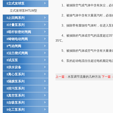
立式发球泵
‖
1、被抽除空气或气体中含有灰尘，必须
立式发球泵IHTLW型
2、被抽气体中含有大量蒸汽时，必须
止回阀系列
‖
计量泵系列
‖
3、抽除带有腐蚀性气体时，在进入泵
暗杆软密封闸阀
‖
4、被抽除的气体或空气的温度超过35
铸钢电动闸阀
‖
35℃。
气动闸阀
‖
5、被抽除的气体或空气中含有大量液体
法兰楔式闸阀
‖
试压泵
‖
6、泵的起动电流往往超过电机额定电流
供水设备
‖
离心泵系列
‖
上一篇：
水泵调节流量的几种方法
下一篇
隔膜泵系列
‖
排污泵系列
‖
真空泵系列
‖
自吸泵系列
‖
化工泵系列
‖