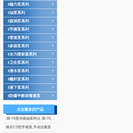
磁力泵系列
‖
油泵系列
‖
旋涡泵系列
‖
手摇泵系列
‖
管道泵系列
‖
多级泵系列
‖
水力喷射器系列
‖
卫生泵系列
‖
潜水泵系列
‖
螺杆泵系列
‖
液下泵系列
‖
防爆甲醇尿毒素泵
‖
点击量多的产品
·
JB-70型河南油泵特点 JB-70型电动、手摇二用计量加油泵
·
南京CS型手摇泵,手动活塞泵