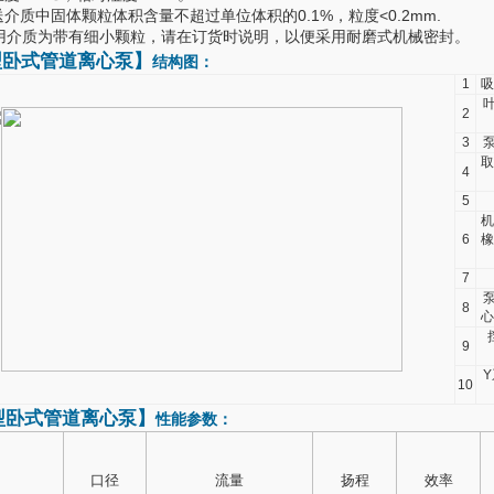
送介质中固体颗粒体积含量不超过单位体积的0.1%，粒度<0.2mm.
用介质为带有细小颗粒，请在订货时说明，以便采用耐磨式机械密封。
型
卧式管道离心泵
】
结构图：
1
吸
2
3
取
4
5
机
6
橡
7
8
心
9
Y
10
型
卧式管道离心泵
】
性能参数：
口径
流量
扬程
效率