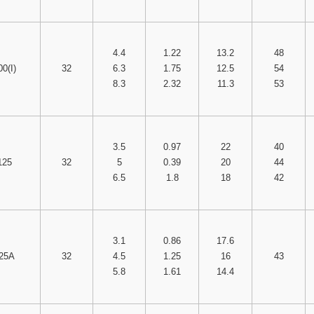
4.4
1.22
13.2
48
0(I)
32
6.3
1.75
12.5
54
8.3
2.32
11.3
53
3.5
0.97
22
40
125
32
5
0.39
20
44
6.5
1.8
18
42
3.1
0.86
17.6
125A
32
4.5
1.25
16
43
5.8
1.61
14.4