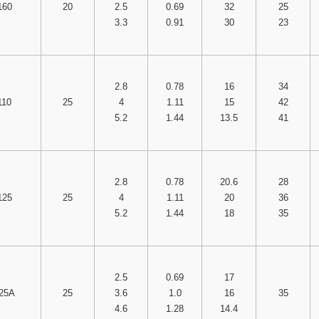
160
20
2.5
0.69
32
25
3.3
0.91
30
23
2.8
0.78
16
34
110
25
4
1.11
15
42
5.2
1.44
13.5
41
2.8
0.78
20.6
28
125
25
4
1.11
20
36
5.2
1.44
18
35
2.5
0.69
17
125A
25
3.6
1.0
16
35
4.6
1.28
14.4