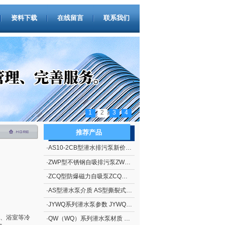
资料下载
在线留言
联系我们
1
2
3
4
推荐产品
·
AS10-2CB型潜水排污泵新价格 撕裂式潜水排污泵AS型 立式排污泵
·
ZWP型不锈钢自吸排污泵ZWP型（自吸污水泵）
·
ZCQ型防爆磁力自吸泵ZCQ型自吸泵
·
AS型潜水泵介质 AS型撕裂式潜水泵
·
JYWQ系列潜水泵参数 JYWQ系列自动搅匀潜水泵
、浴室等冷
·
QW（WQ）系列潜水泵材质 QW（WQ）系列无堵塞潜水排污泵