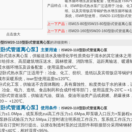
暖水循环增压及设备配套，使用温度T≤80
产品特点：
8、ISWR卧式热水泵广泛适用于:冶金、化
纸、以及宾馆饭店等锅炉热水增压循环输送
系统，ISWR型使用， ISW20-110型卧式
上一下产品：
ISW15-80型ISW15-80型卧式管道离心泵
上一下产品：
ISW20-160型ISW20-160型卧式管道离
点击放大
110型ISW20-110型卧式管道离心泵
的详细资料：
型
卧式管道离心泵
】
主要用途：
ISW20-110型卧式管道离心泵
W型卧式清水离心泵，供输送清水及物理化学性质类似于清水的其它液体之
市给排水、高层建筑增压送水、园林喷灌、消防增压、远距离输送、暖通
暖水循环增压及设备配套，使用温度t≤80℃。
WR型卧式热水泵广泛适用于：冶金、化工、纺织、造纸以及宾馆饭店等锅炉
市采暖系统，iswr型使用温度t≤120℃。
WH卧式化工泵，供输送不含固体颗粒，具有腐蚀性、粘度类似于水的液体，
、冶金、电力、造纸、食品制药和合成纤维等部门，使用温度为-20℃～+1
WB型卧式管道油泵，供输送汽油、煤油、柴油等油类产品或易燃、易爆液体
0～ +120℃。
型
卧式管道离心泵
】
使用条件：
ISW20-110型卧式管道离心泵
压力≤1.0Mpa，或泵系统zui高工作压力≤1.6Mpa,即泵吸入口压力+泵扬
a、泵静压试验压力为2.5Mpa,订货时请注明系统工作压力。泵系统工作压力
pa时应在订货时另行提出。以便在制造时泵的过流部件和联接部分采用铸钢材
温度<40℃，相对湿度<95%。