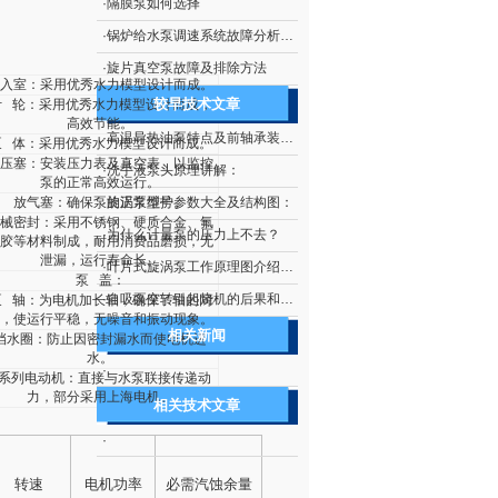
·
隔膜泵如何选择
·
锅炉给水泵调速系统故障分析及处理技术
·
旋片真空泵故障及排除方法
入室：采用优秀水力模型设计而成。
较早技术文章
叶
轮：采用优秀水力模型设计而成，
高效节能。
·
高温导热油泵特点及前轴承装配示意图：
泵
体：采用优秀水力模型设计而成。
压塞：安装压力表及真空表，以监控
·
洗手液泵头原理讲解：
泵的正常高效运行。
放气塞：确保泵的正常维护。
·
旋涡泵型号参数大全及结构图：
械密封：采用不锈钢、硬质合金、氟
·
为什么计量泵的压力上不去？
胶等材料制成，耐用消费品磨损，无
泄漏，运行寿命长。
·
叶片式旋涡泵工作原理图介绍及如何使用：
泵
盖：
·
自吸泵空转引起烧机的后果和如何防止自吸泵空转：
泵
轴：为电机加长轴，确保了轴的同
，使运行平稳，无噪音和振动现象。
相关新闻
挡水圈：防止因密封漏水而使电机进
水。
·
系列电动机：直接与水泵联接传递动
力，部分采用上海电机。
相关技术文章
·
转速
电机功率
必需汽蚀余量