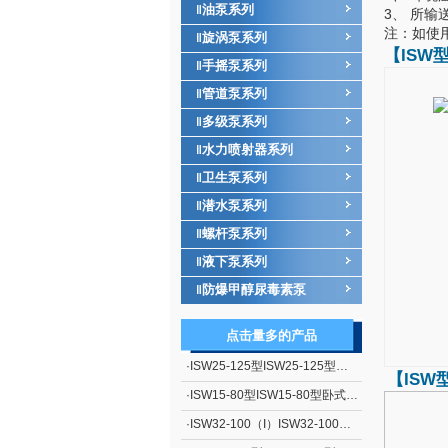
油泵系列
‖
3、 所输
注：如使
旋涡泵系列
‖
【ISW
手摇泵系列
‖
管道泵系列
‖
多级泵系列
‖
水力喷射器系列
‖
卫生泵系列
‖
潜水泵系列
‖
螺杆泵系列
‖
液下泵系列
‖
防爆甲醇尿毒素泵
‖
点击量多的产品
·
ISW25-125型ISW25-125型卧式管道离心泵
【ISW
·
ISW15-80型ISW15-80型卧式管道离心泵
·
ISW32-100（I）ISW32-100（I）卧式管道离心泵