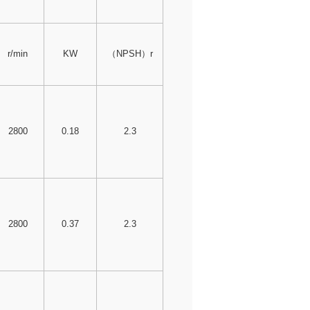
r/min
KW
（NPSH）r
2800
0.18
2.3
2800
0.37
2.3