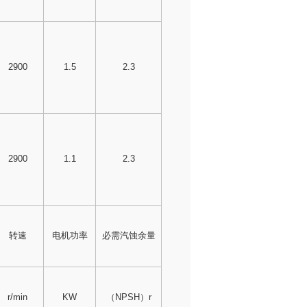
2900
1.5
2.3
2900
1.1
2.3
转速
电机功率
必需汽蚀余量
r/min
KW
（NPSH）r