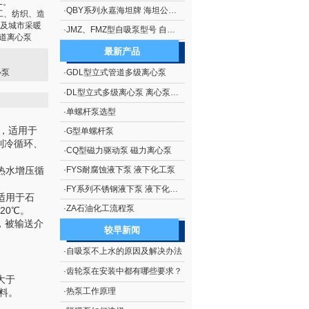
℃。
·
QBY系列永嘉海坦牌 海坦公司生产 隔膜泵系列 QBY系列铝合金气动隔膜泵
工、纺织、造
及城市采暖
·
JMZ、FMZ型自吸泵型号 自吸泵概述 JMZ、FMZ型不锈钢移动式自吸泵
管道离心泵
最新产品
心泵
·
GDL型立式管道多级离心泵
·
DL型立式多级离心泵 离心泵生产
·
单螺杆泵选型
用，适用于
·
G型单螺杆泵
制冷循环、
·
CQ型磁力驱动泵 磁力离心泵
热水增压循
·
FYS耐腐蚀液下泵 液下化工泵
·
FY系列不锈钢液下泵 液下化工泵
适用于石
·
ZA石油化工流程泵
20℃。
，被输送介
较早新闻
·
自吸泵不上水的原因及解决办法
程≤
·
齿轮泵在安装中都有哪些要求？
大于
·
热泵工作原理
料。