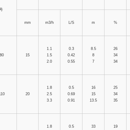
号
mm
m3/h
L/S
m
%
1.1
0.3
8.5
26
-80
15
1.5
0.42
8
34
2.0
0.55
7
34
1.8
0.5
16
25
110
20
2.5
0.69
15
34
3.3
0.91
13.5
35
1.8
0.5
33
19