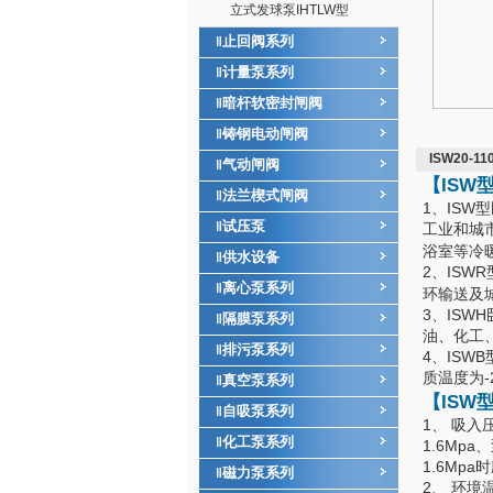
立式发球泵IHTLW型
止回阀系列
‖
计量泵系列
‖
暗杆软密封闸阀
‖
铸钢电动闸阀
‖
ISW20-
气动闸阀
‖
【ISW
法兰楔式闸阀
‖
1、IS
试压泵
‖
工业和城
浴室等冷
供水设备
‖
2、IS
离心泵系列
‖
环输送及城
3、IS
隔膜泵系列
‖
油、化工
排污泵系列
‖
4、IS
质温度为-2
真空泵系列
‖
【ISW
自吸泵系列
‖
1、 吸入
化工泵系列
‖
1.6Mp
1.6M
磁力泵系列
‖
2、 环境