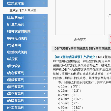
立式发球泵
‖
立式发球泵IHTLW型
止回阀系列
‖
计量泵系列
‖
暗杆软密封闸阀
‖
铸钢电动闸阀
‖
点击放大
气动闸阀
‖
DBY型DBY型电动隔膜泵 DBY型电动隔
法兰楔式闸阀
‖
【DBY型
电动隔膜泵
】产品简介：
DBY型
试压泵
‖
DBY型电动
隔膜泵
是一种新型的泵类,近年来
采用此种型式的泵,取代部份
离心泵
、
螺杆泵
供水设备
‖
司样机,DBY电动
隔膜泵
适用于低压,即出口压力≤
离心泵系列
‖
机械，采用电动机通过减速机减速驱动，对
的液体，均能以抽光吸尽。其性能参数与德国的W
隔膜泵系列
‖
本厂目前已形成系列化生产，共有八种规
φ 10mm（ 3/8'' ）
排污泵系列
‖
φ 15mm （ 1/2'' ）
真空泵系列
‖
φ 25mm （ 1'' ）
φ 40mm （ 11/2'' ）
自吸泵系列
‖
φ 50mm （ 2'' ）
化工泵系列
φ 65mm （ 21/2'' ）
‖