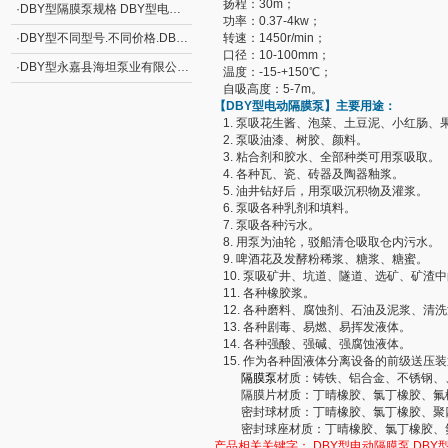
扬程：30m；
·
DBY型隔膜泵规格 DBY型电动隔膜泵
功率：0.37-4kw；
·
DBY型不同型号.不同价格.DBY型电动隔膜泵
转速：1450r/min；
口径：10-100mm；
·
DBY型永嘉县海坦泵业有限公司制造 DBY型电动隔膜泵
温度：-15-+150℃；
自吸高度：5-7m。
【DBY型
电动隔膜泵
】主要用途：
1. 泵吸花生酱、泡菜、土豆泥、小红肠、
2. 泵吸油漆、树胶、颜料。
3. 粘合剂和胶水、全部种类可用泵吸取。
4. 各种瓦、瓷、砖器及陶器釉浆。
5. 油井钻好后，用泵吸沉积物及灌浆。
6. 泵吸各种乳剂和填料。
7. 泵吸各种污水。
8. 用泵为油轮，驳船清仓吸取仓内污水。
9. 啤酒花及发酵粉稀浆、糖浆、糖蜜。
10. 泵吸矿井、坑道、隧道、选矿、矿渣
11. 各种橡胶浆。
12. 各种磨料、腐蚀剂、石油及泥浆、清
13. 各种剧毒、易燃、易挥发液体。
14. 各种强酸、强碱、强腐蚀液体。
15. 作为各种固液体分离设备的前级送压
隔膜泵
材质：铸铁、铝合金、不锈钢、、
隔膜片材质：丁晴橡胶、氯丁橡胶、氟橡
密封球材质：丁晴橡胶、氯丁橡胶、聚四
密封球座材质：丁晴橡胶、氯丁橡胶、
产品相关关键字：
DBY型电动隔膜泵 DB