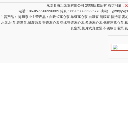
永嘉县海坦泵业有限公司 2008版权所有 总访问量：
5
电话：86-0577-66996885 传真：86-0577-66995778 邮箱：
yjhtbyyx
主营产品： 海坦泵业主营产品：自吸式离心泵.单级离心泵.自吸泵.隔膜泵.排污泵.离心泵
水泵.油泵.管道泵.耐腐蚀泵.管道离心泵.热水管道离心泵.多级离心泵.低转速离心泵.
真空泵.旋片式真空泵.不锈钢自吸泵.