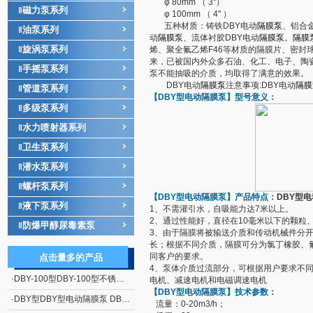
φ 80mm （ 3''）
磁力泵系列
‖
φ 100mm （ 4'' ）
五种材质：铸铁DBY电动
隔膜泵
、铝合金
油泵系列
‖
动
隔膜泵
、流体衬胶DBY电动
隔膜泵
。
隔膜
旋涡泵系列
‖
烯、聚全氟乙烯F46等材质的隔膜片、密封
来，已被国内外众多石油、化工、电子、陶
手摇泵系列
‖
泵不能抽吸的介质，均取得了满意的效果。
DBY电动
隔膜泵
注意事项:DBY电动
隔膜
管道泵系列
‖
【DBY型
电动隔膜泵
】型号意义：
多级泵系列
‖
水力喷射器系列
‖
卫生泵系列
‖
潜水泵系列
‖
螺杆泵系列
‖
【DBY型
电动隔膜泵
】产品特点：
DBY型
液下泵系列
‖
1、不需灌引水，自吸能力达7米以上。
2、通过性能好，直径在10毫米以下的颗粒
防爆甲醇尿毒素泵
‖
3、由于隔膜将被输送介质和传动机械件分
长；根据不同介质，隔膜可分为氯丁橡胶、氟
同客户的要求。
点击量多的产品
4、泵体介质过流部分，可根据用户要求不
·
DBY-100型DBY-100型不锈钢电动隔膜泵
电机、减速电机和电磁调速电机
【DBY型
电动隔膜泵
】技术参数：
·
DBY型DBY型电动隔膜泵 DBY型电动隔膜泵厂家
流量：0-20m3/h；