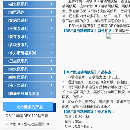
五种材质：铸铁DBY电动
隔膜泵
、铝合金
磁力泵系列
‖
动
隔膜泵
、流体衬胶DBY电动
隔膜泵
。
隔膜
烯、聚全氟乙烯F46等材质的隔膜片、密封
油泵系列
‖
来，已被国内外众多石油、化工、电子、陶
旋涡泵系列
‖
泵不能抽吸的介质，均取得了满意的效果。
DBY电动
隔膜泵
注意事项:DBY电动
隔膜
手摇泵系列
‖
【DBY型
电动隔膜泵
】型号意义：
不同型号
管道泵系列
‖
多级泵系列
‖
水力喷射器系列
‖
卫生泵系列
‖
潜水泵系列
‖
【DBY型
电动隔膜泵
】产品特点：
螺杆泵系列
1、不需灌引水，自吸能力达7米以上。
‖
2、通过性能好，直径在10毫米以下的颗粒
液下泵系列
‖
3、由于隔膜将被输送介质和传动机械件分
长；根据不同介质，隔膜可分为氯丁橡胶、氟
防爆甲醇尿毒素泵
‖
同客户的要求。
4、泵体介质过流部分，可根据用户要求不
点击量多的产品
电机、减速电机和电磁调速电机
【DBY型
电动隔膜泵
】技术参数：
·
DBY-100型DBY-100型不锈钢电动隔膜泵
流量：0-20m3/h；
扬程：30m；
·
DBY型DBY型电动隔膜泵 DBY型电动隔膜泵厂家
功率：0.37-4kw；