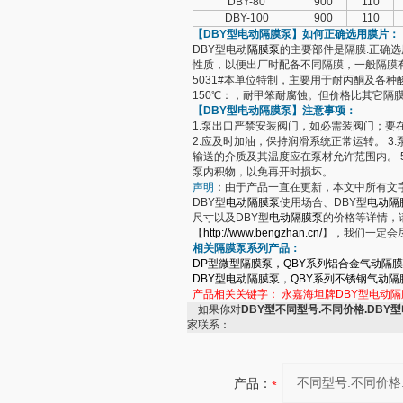
DBY-80
900
110
DBY-100
900
110
【DBY型
电动隔膜泵
】如何正确选用膜片：
DBY型电动
隔膜泵
的主要部件是隔膜.正确
性质，以便出厂时配备不同隔膜，一般隔膜有下
5031#本单位特制，主要用于耐丙酮及各种酸
150℃：，耐甲笨耐腐蚀。但价格比其它隔膜
【DBY型
电动隔膜泵
】注意事项：
1.泵出口严禁安装阀门，如必需装阀门；要
2.应及时加油，保持润滑系统正常运转。 3.
输送的介质及其温度应在泵材允许范围内。 
泵内积物，以免再开时损坏。
声明
：由于产品一直在更新，本文中所有文
DBY型
电动隔膜泵
使用场合、DBY型
电动隔
尺寸以及DBY型
电动隔膜泵
的价格等详情，请
【
http://www.bengzhan.cn/
】，我们一定会
相关
隔膜泵
系列产品：
DP
型微型隔膜泵
，
QBY
系列铝合金气动隔膜
DBY
型电动隔膜泵
，
QBY
系列不锈钢气动隔
产品相关关键字：
永嘉海坦牌DBY型电动隔
如果你对
DBY型不同型号.不同价格.DBY
家联系：
产品：