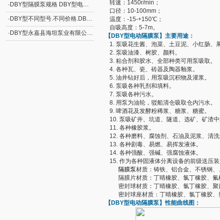
转速：1450r/min；
·
DBY型隔膜泵规格 DBY型电动隔膜泵
口径：10-100mm；
·
DBY型不同型号.不同价格.DBY型电动隔膜泵
温度：-15-+150℃；
自吸高度：5-7m。
·
DBY型永嘉县海坦泵业有限公司制造 DBY型电动隔膜泵
【DBY型
电动隔膜泵
】主要用途：
1. 泵吸花生酱、泡菜、土豆泥、小红肠、
2. 泵吸油漆、树胶、颜料。
3. 粘合剂和胶水、全部种类可用泵吸取。
4. 各种瓦、瓷、砖器及陶器釉浆。
5. 油井钻好后，用泵吸沉积物及灌浆。
6. 泵吸各种乳剂和填料。
7. 泵吸各种污水。
8. 用泵为油轮，驳船清仓吸取仓内污水。
9. 啤酒花及发酵粉稀浆、糖浆、糖蜜。
10. 泵吸矿井、坑道、隧道、选矿、矿渣
11. 各种橡胶浆。
12. 各种磨料、腐蚀剂、石油及泥浆、清
13. 各种剧毒、易燃、易挥发液体。
14. 各种强酸、强碱、强腐蚀液体。
15. 作为各种固液体分离设备的前级送压
隔膜泵
材质：铸铁、铝合金、不锈钢、、
隔膜片材质：丁晴橡胶、氯丁橡胶、氟橡
密封球材质：丁晴橡胶、氯丁橡胶、聚四
密封球座材质：丁晴橡胶、氯丁橡胶、
【DBY型
电动隔膜泵
】性能曲线图：