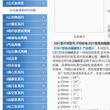
立式发球泵
‖
立式发球泵IHTLW型
止回阀系列
‖
计量泵系列
‖
暗杆软密封闸阀
‖
点击放大
铸钢电动闸阀
‖
DBY型不同型号.不同价格.DBY型电动隔膜
气动闸阀
‖
【DBY型
电动隔膜泵
】产品简介：
不同型号
法兰楔式闸阀
‖
DBY型电动
隔膜泵
是一种新型的泵类,近年来
采用此种型式的泵,取代部份
离心泵
、
螺杆泵
试压泵
‖
司样机,DBY电动
隔膜泵
适用于低压,即出口压力≤
机械，采用电动机通过减速机减速驱动，对
供水设备
‖
的液体，均能以抽光吸尽。其性能参数与德国的W
离心泵系列
‖
本厂目前已形成系列化生产，共有八种规
φ 10mm（ 3/8'' ）
隔膜泵系列
‖
φ 15mm （ 1/2'' ）
排污泵系列
φ 25mm （ 1'' ）
‖
φ 40mm （ 11/2'' ）
真空泵系列
‖
φ 50mm （ 2'' ）
φ 65mm （ 21/2'' ）
自吸泵系列
‖
φ 80mm （ 3''）
化工泵系列
‖
φ 100mm （ 4'' ）