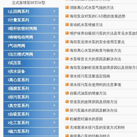
立式发球泵IHTLW型
消除离心式水泵气蚀的方法
止回阀系列
‖
海坦泵业对泵的CAD图的发展趋势
计量泵系列
‖
发动机水泵维修方法
暗杆软密封闸阀
‖
维护保养自吸排污泵的方法及常见水泵故
铸钢电动闸阀
‖
海坦泵业潜水泵的安全使用五要点
气动闸阀
‖
海坦离心水泵的检查与验收方法
法兰楔式闸阀
‖
水泵噪音太大的原因及解决办法
试压泵
‖
海坦泵业解析泥浆泵故障原因以及排除方
供水设备
‖
潜水排污泵流量选定指南
离心泵系列
‖
潜水排污泵在使用时的注意事项
隔膜泵系列
‖
自吸式油泵的维修方法
排污泵系列
‖
管道泵的故障原因及排除方法
真空泵系列
‖
排污泵漏水的原因及解决办法
自吸泵系列
‖
机械密封漏水的原因
化工泵系列
‖
无堵塞潜水排污泵的安装方式和特
磁力泵系列
‖
单级离心泵的结构与特点