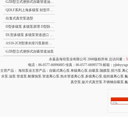
·
GZB型立式便拆式自吸管道油泵GZB型立式自吸泵
·
QDLF系列上海多级泵 轻型不锈钢立式多级离心泵
·
往复式真空泵选型
·
D型多级泵 多级泵原理 D型卧式分段式清水多级泵
·
DL型多级泵 多级泵管道进口 DL型立式清水多级泵
·
AS10-2CB型潜水排污泵新价格 撕裂式潜水排污泵AS型 立式排污泵
·
GZB型立式便拆式自吸管道油泵
永嘉县海坦泵业有限公司 2008版权所有 总访问量：
5
电话：86-0577-66996885 传真：86-0577-66995778 邮箱：
yjhtbyyx
主营产品： 海坦泵业主营产品：自吸式离心泵.单级离心泵.自吸泵.隔膜泵.排污泵.离心泵
水泵.油泵.管道泵.耐腐蚀泵.管道离心泵.热水管道离心泵.多级离心泵.低转速离心泵.
真空泵.旋片式真空泵.不锈钢自吸泵.