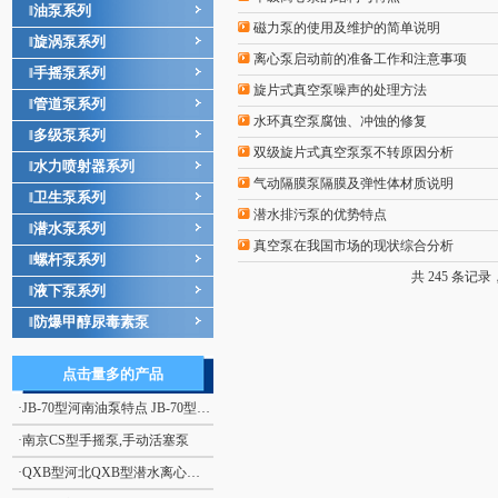
油泵系列
‖
磁力泵的使用及维护的简单说明
旋涡泵系列
‖
离心泵启动前的准备工作和注意事项
手摇泵系列
‖
旋片式真空泵噪声的处理方法
管道泵系列
‖
水环真空泵腐蚀、冲蚀的修复
多级泵系列
‖
双级旋片式真空泵泵不转原因分析
水力喷射器系列
‖
气动隔膜泵隔膜及弹性体材质说明
卫生泵系列
‖
潜水排污泵的优势特点
潜水泵系列
‖
真空泵在我国市场的现状综合分析
螺杆泵系列
‖
共 245 条记录，
液下泵系列
‖
防爆甲醇尿毒素泵
‖
点击量多的产品
·
JB-70型河南油泵特点 JB-70型电动、手摇二用计量加油泵
·
南京CS型手摇泵,手动活塞泵
·
QXB型河北QXB型潜水离心式曝气机