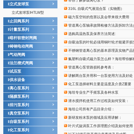
带你了解多级离心泵？
立式发球泵
‖
316L 自吸式气液混合泵（实物图）
立式发球泵IHTLW型
磁力泵空转的危害以及会带来很大费用
止回阀系列
‖
管道离心泵轴承故障检修方法及拆卸方法
计量泵系列
‖
选购高温热泵及保养方法简述:
暗杆软密封闸阀
‖
自吸油泵的叶轮必须用铜叶轮才能避开损
铸钢电动闸阀
‖
不锈钢管道离心泵的基本原理及实物产品
气动闸阀
‖
氟塑料自吸式磁力泵怎么样？海坦帮你解
法兰楔式闸阀
‖
管道离心泵管路损耗参考表：
试压泵
‖
讲解两台泵并用和一台泵使用方法及好处
供水设备
‖
化工泵选择材料主要是温度及介质Z重要
离心泵系列
‖
海坦专业生产手摇泵及各种水泵
隔膜泵系列
‖
潜水搅拌机使用工作过程及如何安装：
排污泵系列
‖
海坦公司所有产品目录介绍：
真空泵系列
‖
新研发粉末泵的领域及应用讲解：
自吸泵系列
‖
叶片式旋涡泵工作原理图介绍及如何使用
化工泵系列
‖