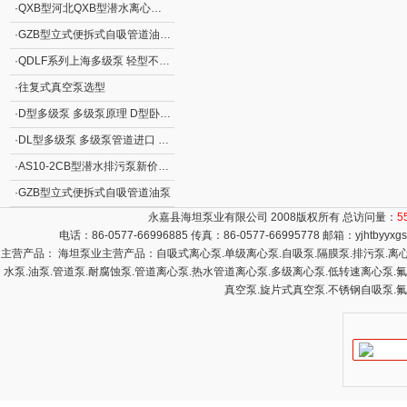
·
QXB型河北QXB型潜水离心式曝气机
·
GZB型立式便拆式自吸管道油泵GZB型立式自吸泵
·
QDLF系列上海多级泵 轻型不锈钢立式多级离心泵
·
往复式真空泵选型
·
D型多级泵 多级泵原理 D型卧式分段式清水多级泵
·
DL型多级泵 多级泵管道进口 DL型立式清水多级泵
·
AS10-2CB型潜水排污泵新价格 撕裂式潜水排污泵AS型 立式排污泵
·
GZB型立式便拆式自吸管道油泵
永嘉县海坦泵业有限公司 2008版权所有 总访问量：
5
电话：86-0577-66996885 传真：86-0577-66995778 邮箱：
yjhtbyyx
主营产品： 海坦泵业主营产品：自吸式离心泵.单级离心泵.自吸泵.隔膜泵.排污泵.离心泵
水泵.油泵.管道泵.耐腐蚀泵.管道离心泵.热水管道离心泵.多级离心泵.低转速离心泵.
真空泵.旋片式真空泵.不锈钢自吸泵.