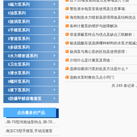
以下10项安装高度注意事项及尺寸图
磁力泵系列
‖
警告潜水电泵安装使用及注意事项:
油泵系列
‖
海坦制造水力喷射器原理用途及结构优点
旋涡泵系列
‖
各种计量泵的维护与故障解决:
手摇泵系列
‖
管道屏蔽泵特点与优点及缺点三联解析：
管道泵系列
‖
输送硫酸应该选择哪种材料的水泵才能减
多级泵系列
‖
旋涡泵与离心泵的区别及使用原理：
水力喷射器系列
‖
介绍什么是计量泵及用途：
卫生泵系列
‖
选择自吸排污泵好处及方法是什么？
潜水泵系列
‖
选购水泵时教你几点小窍门:
螺杆泵系列
‖
共 245 条记录
液下泵系列
‖
防爆甲醇尿毒素泵
‖
点击量多的产品
·
JB-70型河南油泵特点 JB-70型电动、手摇二用计量加油泵
·
南京CS型手摇泵,手动活塞泵